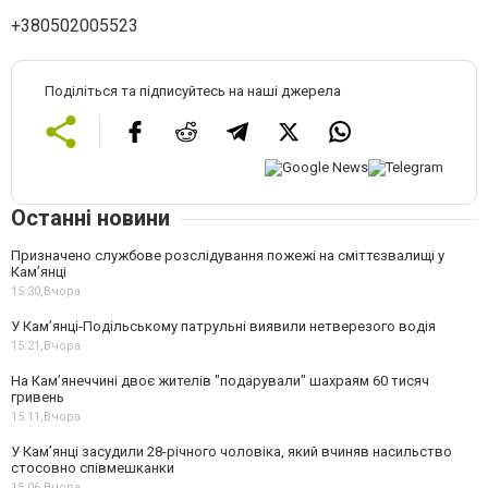
+380502005523
Поділіться та підписуйтесь на наші джерела
Останні новини
Призначено службове розслідування пожежі на сміттєзвалищі у
Кам’янці
15:30,
Вчора
У Кам’янці-Подільському патрульні виявили нетверезого водія
15:21,
Вчора
На Камʼянеччині двоє жителів "подарували" шахраям 60 тисяч
гривень
15:11,
Вчора
У Камʼянці засудили 28-річного чоловіка, який вчиняв насильство
стосовно співмешканки
15:06,
Вчора