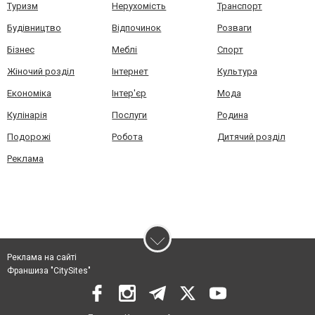
Туризм
Нерухомість
Транспорт
Будівництво
Відпочинок
Розваги
Бізнес
Меблі
Спорт
Жіночий розділ
Інтернет
Культура
Економіка
Інтер'єр
Мода
Кулінарія
Послуги
Родина
Подорожі
Робота
Дитячий розділ
Реклама
Реклама на сайті
Франшиза "CitySites"