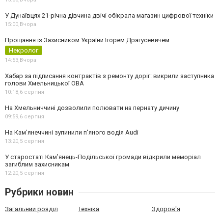
У Дунаївцях 21-річна дівчина двічі обікрала магазин цифрової техніки
15:00,
Вчора
Прощання із Захисником України Ігорем Драгусевичем
Некролог
14:53,
Вчора
Хабар за підписання контрактів з ремонту доріг: викрили заступника
голови Хмельницької ОВА
10:18,
6 серпня
На Хмельниччині дозволили полювати на пернату дичину
09:59,
6 серпня
На Камʼянеччині зупинили п'яного водія Audi
13:20,
5 серпня
У старостаті Кам’янець-Подільської громади відкрили меморіал
загиблим захисникам
12:20,
5 серпня
Рубрики новин
Загальний розділ
Техніка
Здоров'я