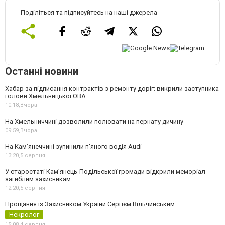
Поділіться та підписуйтесь на наші джерела
Останні новини
Хабар за підписання контрактів з ремонту доріг: викрили заступника
голови Хмельницької ОВА
10:18,
Вчора
На Хмельниччині дозволили полювати на пернату дичину
09:59,
Вчора
На Камʼянеччині зупинили п'яного водія Audi
13:20,
5 серпня
У старостаті Кам’янець-Подільської громади відкрили меморіал
загиблим захисникам
12:20,
5 серпня
Прощання із Захисником України Сергієм Вільчинським
Некролог
15:08,
4 серпня