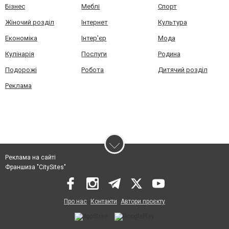
Бізнес
Меблі
Спорт
Жіночий розділ
Інтернет
Культура
Економіка
Інтер'єр
Мода
Кулінарія
Послуги
Родина
Подорожі
Робота
Дитячий розділ
Реклама
Реклама на сайті
Франшиза "CitySites"
Про нас
Контакти
Автори проєкту