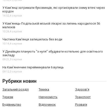
У Кам’янці затримали буковинців, які організували схему втечі через
кордон
14:52,
4 серпня
У Кам’янець-Подільській міській лікарні за липень народилося 56
малюків
10:24,
4 серпня
Частина Кам'янця залишилась без води
10:14,
4 серпня
У Дунаївцях планують "з нуля" збудувати котельню для освітнього
закладу
09:21,
3 серпня
На Камʼянеччині перейменували 6 вулиць
09:12,
3 серпня
Рубрики новин
Загальний розділ
Техніка
Здоров'я
Туризм
Нерухомість
Транспорт
Будівництво
Відпочинок
Розваги