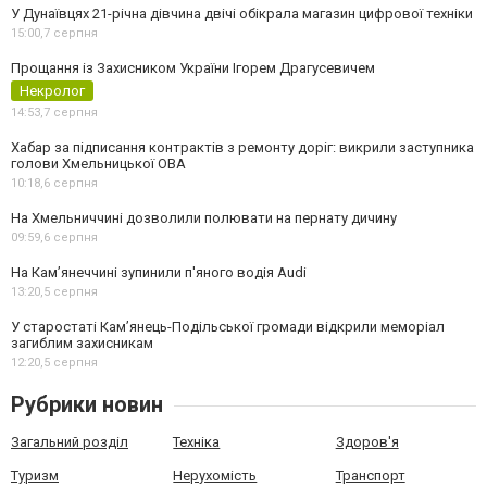
У Дунаївцях 21-річна дівчина двічі обікрала магазин цифрової техніки
15:00,
7 серпня
Прощання із Захисником України Ігорем Драгусевичем
Некролог
14:53,
7 серпня
Хабар за підписання контрактів з ремонту доріг: викрили заступника
голови Хмельницької ОВА
10:18,
6 серпня
На Хмельниччині дозволили полювати на пернату дичину
09:59,
6 серпня
На Камʼянеччині зупинили п'яного водія Audi
13:20,
5 серпня
У старостаті Кам’янець-Подільської громади відкрили меморіал
загиблим захисникам
12:20,
5 серпня
Рубрики новин
Загальний розділ
Техніка
Здоров'я
Туризм
Нерухомість
Транспорт