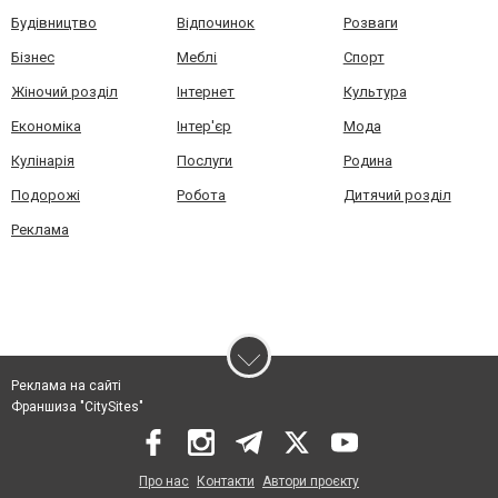
Будівництво
Відпочинок
Розваги
Бізнес
Меблі
Спорт
Жіночий розділ
Інтернет
Культура
Економіка
Інтер'єр
Мода
Кулінарія
Послуги
Родина
Подорожі
Робота
Дитячий розділ
Реклама
Реклама на сайті
Франшиза "CitySites"
Про нас
Контакти
Автори проєкту