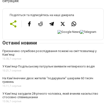
ситуации.
Поділіться та підписуйтесь на наші джерела
Останні новини
Призначено службове розслідування пожежі на сміттєзвалищі у
Кам’янці
15:30,
7 серпня
У Кам’янці-Подільському патрульні виявили нетверезого водія
15:21,
7 серпня
На Камʼянеччині двоє жителів "подарували" шахраям 60 тисяч
гривень
15:11,
7 серпня
У Камʼянці засудили 28-річного чоловіка, який вчиняв насильство
стосовно співмешканки
15:06,
7 серпня