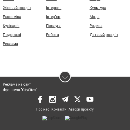
Жіночий розділ
Інтернет
Культура
Економіка
Інтер'єр
Мода
Кулінарія
Послуги
Родина
Подорожі
Робота
Дитячий розділ
Реклама
Реклама на сайті
Франшиза "CitySites"
Про нас
Контакти
Автори проєкту