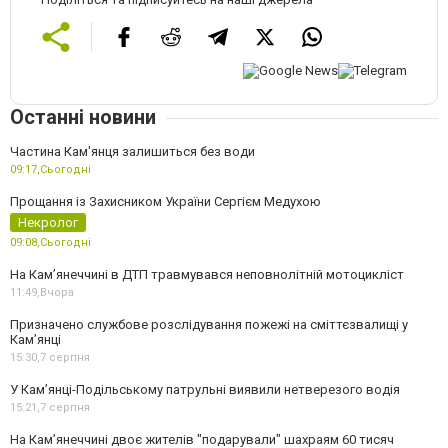
Останні новини
Частина Кам'янця залишиться без води
09:17,
Сьогодні
Прощання із Захисником України Сергієм Медухою
Некролог
09:08,
Сьогодні
На Кам’янеччині в ДТП травмувався неповнолітній мотоцикліст
11:49,
Вчора
Призначено службове розслідування пожежі на сміттєзвалищі у
Кам’янці
15:30,
7 серпня
У Кам’янці-Подільському патрульні виявили нетверезого водія
15:21,
7 серпня
На Камʼянеччині двоє жителів "подарували" шахраям 60 тисяч