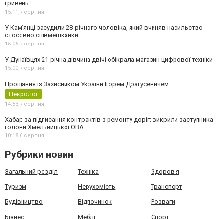
гривень
15:11,
7 серпня
У Камʼянці засудили 28-річного чоловіка, який вчиняв насильство
стосовно співмешканки
15:06,
7 серпня
У Дунаївцях 21-річна дівчина двічі обікрала магазин цифрової техніки
15:00,
7 серпня
Прощання із Захисником України Ігорем Драгусевичем
Некролог
14:53,
7 серпня
Хабар за підписання контрактів з ремонту доріг: викрили заступника
голови Хмельницької ОВА
10:18,
6 серпня
Рубрики новин
Загальний розділ
Техніка
Здоров'я
Туризм
Нерухомість
Транспорт
Будівництво
Відпочинок
Розваги
Бізнес
Меблі
Спорт