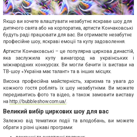
Якщо ви хочете влаштувати незабутнє яскраве шоу для
дитячого свята або на корпоратив, артисти Кончаковські
будуть раді працювати для вас. Ви отримаєте незабутнє
професійне шоу, яскраві емоції та купу задоволення.
Артисти Кончаковські – це популярна циркова династій,
яка заслужила купу винагород на українських і
міжнародних конкурсах. Ви могли бачити їх вистави на
ТВ-шоу «Україна має талант» та в інших місцях.
Висока професійна майстерність, харизма та увага до
кожного гостя роблять їх шоу незабутніми. Ви можете
передивитись фото та відео, а також замовити виставу
на
http://bubbleshow.com.ua/
.
Великий вибір циркових шоу для вас
Залежно від тематики події та вподобань, ви можете
обрати з різні цікаві програми: