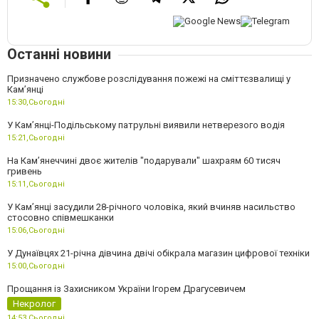
Останні новини
Призначено службове розслідування пожежі на сміттєзвалищі у
Кам’янці
15:30,
Сьогодні
У Кам’янці-Подільському патрульні виявили нетверезого водія
15:21,
Сьогодні
На Камʼянеччині двоє жителів "подарували" шахраям 60 тисяч
гривень
15:11,
Сьогодні
У Камʼянці засудили 28-річного чоловіка, який вчиняв насильство
стосовно співмешканки
15:06,
Сьогодні
У Дунаївцях 21-річна дівчина двічі обікрала магазин цифрової техніки
15:00,
Сьогодні
Прощання із Захисником України Ігорем Драгусевичем
Некролог
14:53,
Сьогодні