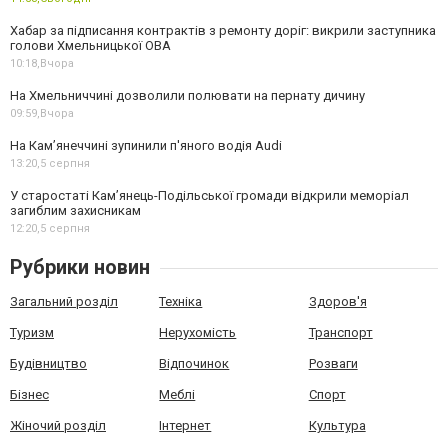
Хабар за підписання контрактів з ремонту доріг: викрили заступника
голови Хмельницької ОВА
10:18,
Вчора
На Хмельниччині дозволили полювати на пернату дичину
09:59,
Вчора
На Камʼянеччині зупинили п'яного водія Audi
13:20,
5 серпня
У старостаті Кам’янець-Подільської громади відкрили меморіал
загиблим захисникам
12:20,
5 серпня
Рубрики новин
Загальний розділ
Техніка
Здоров'я
Туризм
Нерухомість
Транспорт
Будівництво
Відпочинок
Розваги
Бізнес
Меблі
Спорт
Жіночий розділ
Інтернет
Культура