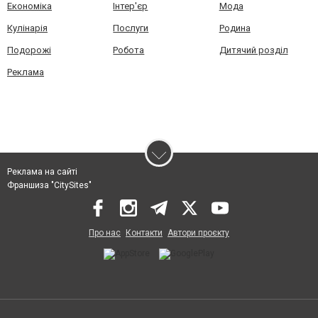
Економіка
Інтер'єр
Мода
Кулінарія
Послуги
Родина
Подорожі
Робота
Дитячий розділ
Реклама
Реклама на сайті
Франшиза "CitySites"
Про нас
Контакти
Автори проєкту