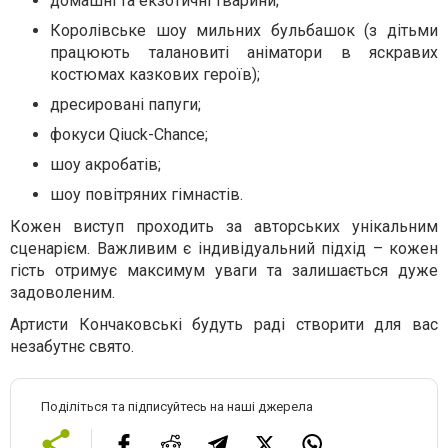
домашні та екзотичні тварини;
Королівське шоу мильних бульбашок (з дітьми
працюють талановиті аніматори в яскравих
костюмах казкових героїв);
дресировані папуги;
фокуси Qiuck-Chance;
шоу акробатів;
шоу повітряних гімнастів.
Кожен виступ проходить за авторських унікальним
сценарієм. Важливим є індивідуальний підхід – кожен
гість отримує максимум уваги та залишається дуже
задоволеним.
Артисти Кончаковські будуть раді створити для вас
незабутнє свято.
Поділіться та підписуйтесь на наші джерела