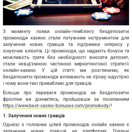
З моменту появи онлайн-гемблінгу бездепозитні
промокоди казино стали потужним інструментом для
залучення нових гравців та підтримки інтересу у
існуючих клієнтів. Ці промокоди, що надають бонуси та
можливість грати без необхідності вносити депозит,
стали невід'ємною частиною маркетингової стратегії
онлайн-казино. У цій статті ми розглянемо, як
бездепозитні промокоди впливають на ігрову індустрію
і чому вони такі привабливі для гравців.
Більше про переваги
промокодів на бездепозитні
фріспіни ви дізнаєтесь, пройшовши за посиланням
https://www.best-casino-bonuses.com/promokody/
!
1.
Залучення нових гравців
Однією з головних цілей промокодів онлайн казино є
залучення нових гравців на платформу. Гральні