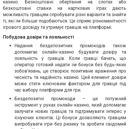
казино. Безкоштовні обертання на слотах або
безкоштовні ставки на карткових іграх дають
можливість гравцям спробувати різні варіанти та знайти
ті, які їм більше подобаються. Це сприяє різноманітності
ігрового досвіду та утримує гравців на платформі.
Побудова довіри та лояльності
Надання бездепозитних промокодів також
допомагає онлайн-казино будувати довіру та
лояльність у гравців. Коли гравці бачать, що
оператор готовий надати їм бонуси без будь-яких
зобов'язань, це створює позитивне враження про
чесність та надійність казино. Цей елемент довіри
може стати ключовим фактором для гравця під
час вибору платформи для гри.
Бездепозитні промокоди – це потужний
інструмент у руках онлайн-казино, який допомагає
залучати нових гравців та підтримувати інтерес у
існуючих клієнтів. Ці бонуси дозволяють гравцям
випробувати ігри без ризику та зробити свідомий