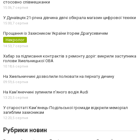
стосовно співмешканки
15:06,
7 серпня
У Дунаївцях 21-річна дівчина двічі обікрала магазин цифрової техніки
15:00,
7 серпня
Прощання із Захисником України Ігорем Драгусевичем
Некролог
14:53,
7 серпня
Хабар за підписання контрактів з ремонту доріг: викрили заступника
голови Хмельницької ОВА
10:18,
6 серпня
На Хмельниччині дозволили полювати на пернату дичину
09:59,
6 серпня
На Камʼянеччині зупинили п'яного водія Audi
13:20,
5 серпня
У старостаті Кам’янець-Подільської громади відкрили меморіал
загиблим захисникам
12:20,
5 серпня
Рубрики новин