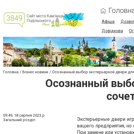
Головн
Афіша
Дозві
Довідкова
Ог
Головна
Бізнес новини
Осознанный выбор экстерьерной двери для 
Осознанный выбо
соче
09:49,
18 серпня 2023 р.
Экстерьерные двери игр
Загальний розділ
вашего предприятия, но 
При замене или установк