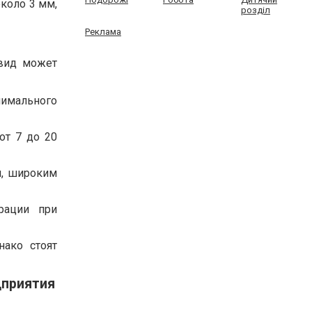
коло 3 мм,
розділ
Реклама
 вид может
нимального
от 7 до 20
и, широким
рации при
нако стоят
дприятия