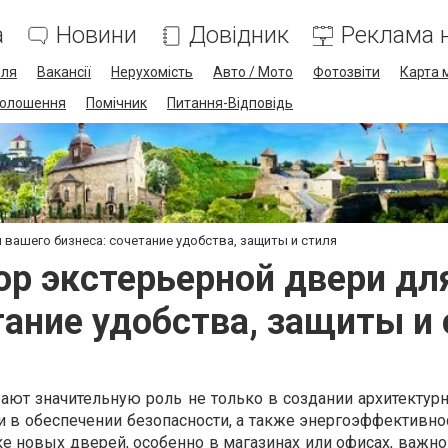
а
Новини
Довідник
Реклама н
лля
Вакансії
Нерухомість
Авто / Мото
Фотозвіти
Карта 
олошення
Помічник
Питання-Відповідь
вашего бизнеса: сочетание удобства, защиты и стиля
р экстерьерной двери для
тание удобства, защиты и 
ают значительную роль не только в создании архитектурн
и в обеспечении безопасности, а также энергоэффективно
е новых дверей, особенно в магазинах или офисах, важно