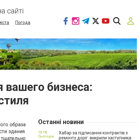
а сайті
міста
Погода
 вашего бизнеса:
стиля
Останні новини
ого образа
сти здания.
10:18,
Хабар за підписання контрактів з
Сьогодні
 тщательно
ремонту доріг: викрили заступника