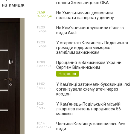
голови Хмельницької ОВА
 и на имидж
09:59,
На Хмельниччині дозволили
Сьогодні
полювати на пернату дичину
13:20,
На Камʼянеччині зупинили п'яного
Вчора
водія Audi
12:20,
У старостаті Кам’янець-Подільської
Вчора
громади відкрили меморіал
загиблим захисникам
15:08,
Прощання із Захисником України
4 серпня
Сергієм Вільчинським
Некролог
14:52,
У Кам’янці затримали буковинців, які
4 серпня
організували схему втечі через
кордон
10:24,
У Кам’янець-Подільській міській
4 серпня
лікарні за липень народилося 56
малюків
10:14,
Частина Кам'янця залишилась без
4 серпня
води