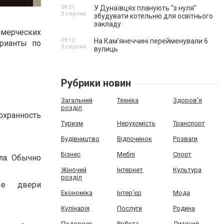
09:21,
У Дунаївцях планують "з нуля"
3 серпня
збудувати котельню для освітнього
закладу
мерческих
09:12,
На Камʼянеччині перейменували 6
арианты по
3 серпня
вулиць
Рубрики новин
Загальний
Техніка
Здоров'я
розділ
хранность
Туризм
Нерухомість
Транспорт
Будівництво
Відпочинок
Розваги
Бізнес
Меблі
Спорт
ла. Обычно
Жіночий
Інтернет
Культура
розділ
ые двери
Економіка
Інтер'єр
Мода
Кулінарія
Послуги
Родина
Подорожі
Робота
Дитячий