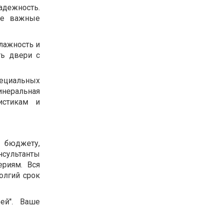
адежность.
ие важные
лажность и
ть двери с
ециальных
инеральная
истикам и
 бюджету,
нсультанты
риям. Вся
олгий срок
ей". Ваше