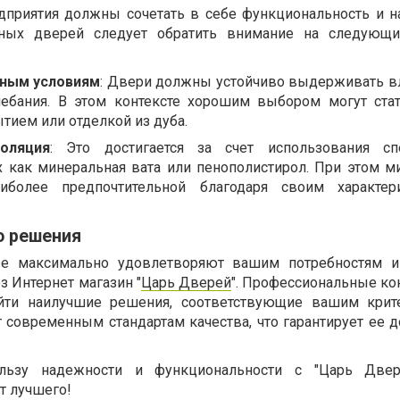
дприятия должны сочетать в себе функциональность и н
ных дверей следует обратить внимание на следующ
дным условиям
: Двери должны устойчиво выдерживать в
ебания. В этом контексте хорошим выбором могут ста
ием или отделкой из дуба.
оляция
: Это достигается за счет использования сп
их как минеральная вата или пенополистирол. При этом м
аиболее предпочтительной благодаря своим характер
о решения
ые максимально удовлетворяют вашим потребностям и
 Интернет магазин "
Царь Дверей
". Профессиональные ко
йти наилучшие решения, соответствующие вашим крите
 современным стандартам качества, что гарантирует ее д
льзу надежности и функциональности с "Царь Двер
т лучшего!