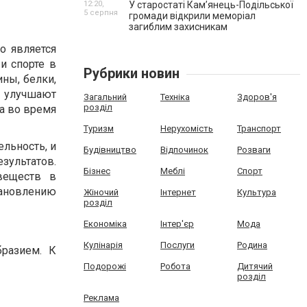
12:20,
У старостаті Кам’янець-Подільської
5 серпня
громади відкрили меморіал
загиблим захисникам
о является
и спорте в
Рубрики новин
ны, белки,
 улучшают
Загальний
Техніка
Здоров'я
розділ
а во время
Туризм
Нерухомість
Транспорт
льность, и
Будівництво
Відпочинок
Розваги
зультатов.
Бізнес
Меблі
Спорт
веществ в
тановлению
Жіночий
Інтернет
Культура
розділ
Економіка
Інтер'єр
Мода
Кулінарія
Послуги
Родина
бразием. К
Подорожі
Робота
Дитячий
розділ
Реклама