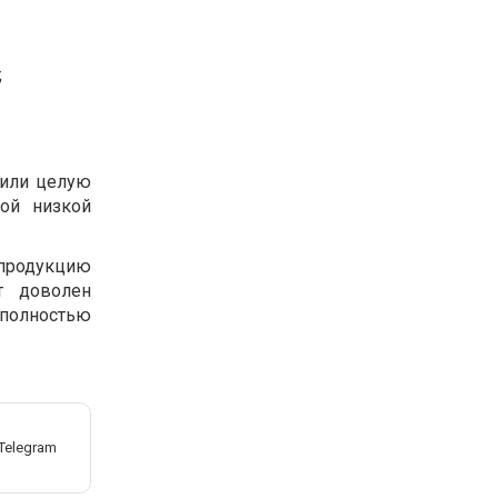
;
 или целую
мой низкой
 продукцию
т доволен
полностью