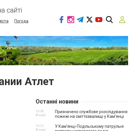
а сайті
міста
Погода
ании Атлет
Останні новини
15:30,
Призначено службове розслідування
Вчора
пожежі на сміттєзвалищі у Кам’янці
15:21,
У Кам’янці-Подільському патрульні
Вчора