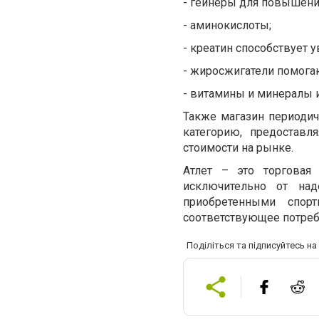
-
гейнеры для повышения
-
аминокислоты;
-
креатин способствует 
-
жиросжигатели помогаю
-
витамины и минералы и
Также магазин периоди
категорию, предоставл
стоимости на рынке.
Атлет – это торговая 
исключительно от над
приобретенными спор
соответствующее потреб
Поділіться та підписуйтесь н