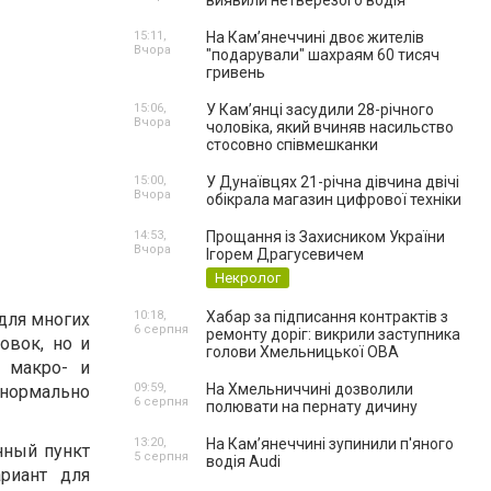
виявили нетверезого водія
15:11,
На Камʼянеччині двоє жителів
Вчора
"подарували" шахраям 60 тисяч
гривень
15:06,
У Камʼянці засудили 28-річного
Вчора
чоловіка, який вчиняв насильство
стосовно співмешканки
15:00,
У Дунаївцях 21-річна дівчина двічі
Вчора
обікрала магазин цифрової техніки
14:53,
Прощання із Захисником України
Вчора
Ігорем Драгусевичем
Некролог
10:18,
Хабар за підписання контрактів з
 для многих
6 серпня
ремонту доріг: викрили заступника
овок, но и
голови Хмельницької ОВА
 макро- и
09:59,
На Хмельниччині дозволили
нормально
6 серпня
полювати на пернату дичину
13:20,
На Камʼянеччині зупинили п'яного
нный пункт
5 серпня
водія Audi
риант для