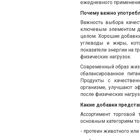
ежедневного применени
Почему важно употреб
Важность выбора качест
ключевым элементом дл
целом. Хорошие добавки
углеводы и жиры, кот
показатели энергии на 
физических нагрузок.
Современный образ жизн
сбалансированное пита
Продукты
с
качествен
организме, улучшают э
после физических нагру
Какие добавки предста
Ассортимент торговой 
основным категориям тов
-
протеин животного или