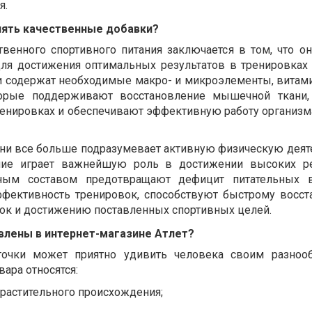
я.
лять качественные добавки?
венного спортивного питания заключается в том, что он
я достижения оптимальных результатов в тренировках 
 содержат необходимые макро- и микроэлементы, витами
орые поддерживают восстановление мышечной ткани,
тренировках и обеспечивают эффективную работу организм
и все больше подразумевает активную физическую деяте
ние играет важнейшую роль в достижении высоких ре
ным составом предотвращают дефицит питательных 
ффективность тренировок, способствуют быстрому восс
зок и достижению поставленных спортивных целей.
влены в интернет-магазине Атлет?
точки может приятно удивить человека своим разноо
ара относятся:
 растительного происхождения;