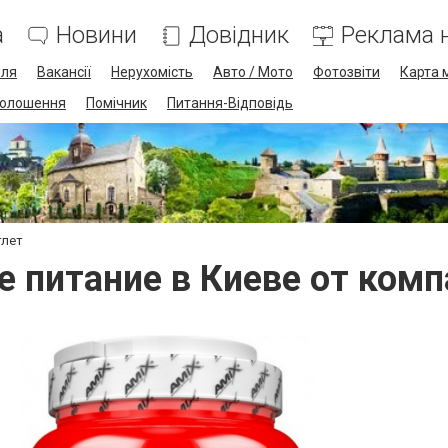
а
Новини
Довідник
Реклама н
лля
Вакансії
Нерухомість
Авто / Мото
Фотозвіти
Карта 
олошення
Помічник
Питання-Відповідь
тлет
е питание в Киеве от комп