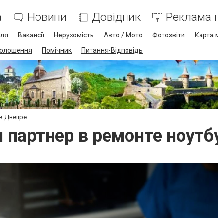
а
Новини
Довідник
Реклама н
лля
Вакансії
Нерухомість
Авто / Мото
Фотозвіти
Карта 
олошення
Помічник
Питання-Відповідь
 в Днепре
 партнер в ремонте ноутб