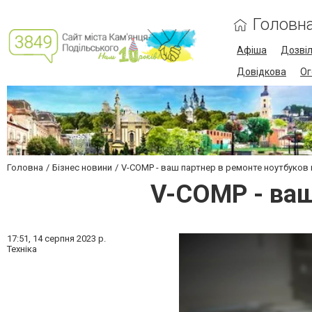
Головн
Афіша
Дозві
Довідкова
Ог
Головна
Бізнес новини
V-COMP - ваш партнер в ремонте ноутбуков
V-COMP - ваш
17:51,
14 серпня 2023 р.
Техніка