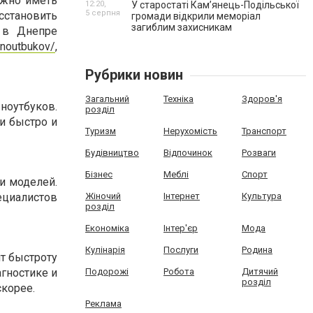
ажно иметь
12:20,
У старостаті Кам’янець-Подільської
5 серпня
становить
громади відкрили меморіал
загиблим захисникам
 в Днепре
-noutbukov/
,
Рубрики новин
Загальний
Техніка
Здоров'я
ноутбуков.
розділ
и быстро и
Туризм
Нерухомість
Транспорт
Будівництво
Відпочинок
Розваги
Бізнес
Меблі
Спорт
и моделей.
Жіночий
Інтернет
Культура
ециалистов
розділ
Економіка
Інтер'єр
Мода
Кулінарія
Послуги
Родина
ит быстроту
Подорожі
Робота
Дитячий
гностике и
розділ
скорее.
Реклама