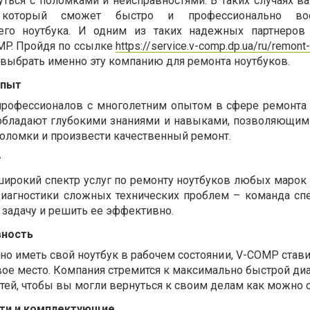
уться с поломками и неисправностями. В таких случаях в
 который сможет быстро и профессионально вос
шего ноутбука. И одним из таких надежных партнеров
MP. Пройдя по ссылке
https://service.v-comp.dp.ua/ru/remont
 выбрать именно эту компанию для ремонта ноутбуков.
опыт
профессионалов с многолетним опытом в сфере ремонта 
обладают глубокими знаниями и навыками, позволяющим
поломки и произвести качественный ремонт.
г
ирокий спектр услуг по ремонту ноутбуков любых марок 
диагностики сложных технических проблем – команда сп
 задачу и решить ее эффективно.
вность
но иметь свой ноутбук в рабочем состоянии, V-COMP став
ое место. Компания стремится к максимально быстрой диа
ей, чтобы вы могли вернуться к своим делам как можно 
сти и комплектующие