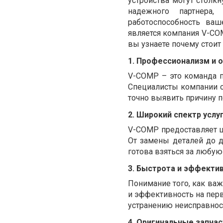
устройства могут столкн
надежного партнера,
работоспособность ва
является компания V-CO
вы узнаете почему стоит
1.
Профессионализм и 
V-COMP – это команда 
Специалисты компании 
точно выявить причину 
2.
Широкий спектр услу
V-COMP предоставляет ш
От замены деталей до 
готова взяться за любую
3.
Быстрота и эффекти
Понимание того, как важ
и эффективность на перв
устранению неисправност
4.
Оригинальные запча