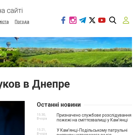
а сайті
міста
Погода
уков в Днепре
Останні новини
15:30,
Призначено службове розслідування
Вчора
пожежі на сміттєзвалищі у Кам’янці
15:21,
У Кам’янці-Подільському патрульні
Вчора