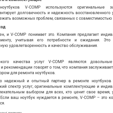
оутбуков V-COMP используются оригинальные за
антирует долговечность и надежность восстановленного у
бежать возможных проблем, связанных с совместимостью 
ход
ен, и V-COMP понимает это. Компания предлагает инди
енту, учитывая его потребности и ожидания. Это 
ную удовлетворенность и качество обслуживания.
кого качества услуг V-COMP являются довольные
 рекомендации говорят о том, что компания заслуживает
ром для ремонта ноутбуков.
о надежный и опытный партнер в ремонте ноутбуков 
кий спектр услуг, оригинальные комплектующие и инди
лекательным выбором для всех, кто ценит свое время, 
 Если ваш ноутбук нуждается в ремонте, V-COMP – это ко
ся.
а наші джерела