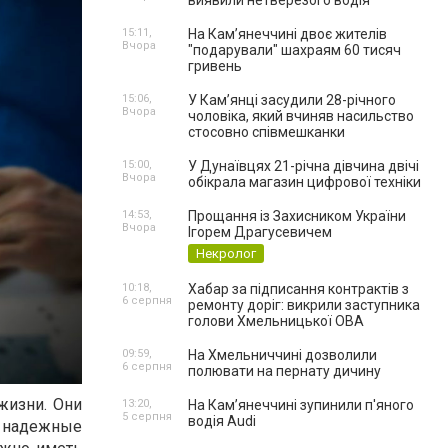
виявили нетверезого водія
15:11,
На Камʼянеччині двоє жителів
Вчора
"подарували" шахраям 60 тисяч
гривень
15:06,
У Камʼянці засудили 28-річного
Вчора
чоловіка, який вчиняв насильство
стосовно співмешканки
15:00,
У Дунаївцях 21-річна дівчина двічі
Вчора
обікрала магазин цифрової техніки
14:53,
Прощання із Захисником України
Вчора
Ігорем Драгусевичем
Некролог
10:18,
Хабар за підписання контрактів з
6 серпня
ремонту доріг: викрили заступника
голови Хмельницької ОВА
09:59,
На Хмельниччині дозволили
6 серпня
полювати на пернату дичину
жизни. Они
13:20,
На Камʼянеччині зупинили п'яного
5 серпня
водія Audi
е надежные