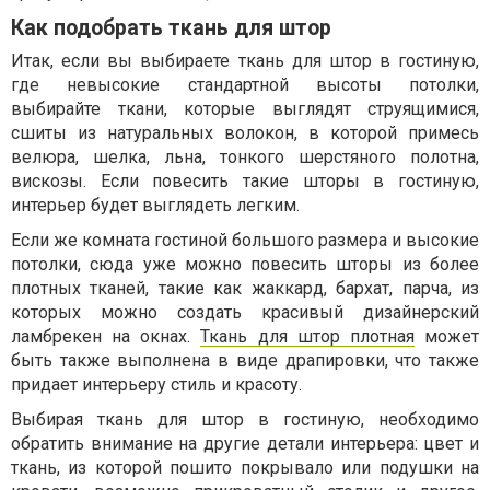
Как подобрать ткань для штор
Итак, если вы выбираете ткань для штор в гостиную,
где невысокие стандартной высоты потолки,
выбирайте ткани, которые выглядят струящимися,
сшиты из натуральных волокон, в которой примесь
велюра, шелка, льна, тонкого шерстяного полотна,
вискозы. Если повесить такие шторы в гостиную,
интерьер будет выглядеть легким.
Если же комната гостиной большого размера и высокие
потолки, сюда уже можно повесить шторы из более
плотных тканей, такие как жаккард, бархат, парча, из
которых можно создать красивый дизайнерский
ламбрекен на окнах.
Ткань для штор плотная
может
быть также выполнена в виде драпировки, что также
придает интерьеру стиль и красоту.
Выбирая ткань для штор в гостиную, необходимо
обратить внимание на другие детали интерьера: цвет и
ткань, из которой пошито покрывало или подушки на