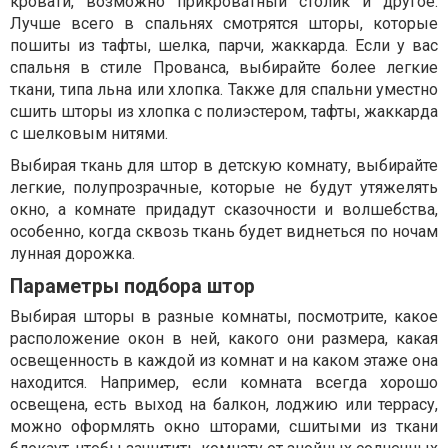
кровати, возможно прикроватный столик и другое.
Лучше всего в спальнях смотрятся шторы, которые
пошиты из тафты, шелка, парчи, жаккарда. Если у вас
спальня в стиле Прованса, выбирайте более легкие
ткани, типа льна или хлопка. Также для спальни уместно
сшить шторы из хлопка с полиэстером, тафты, жаккарда
с шелковым нитями.
Выбирая ткань для штор в детскую комнату, выбирайте
легкие, полупрозрачные, которые не будут утяжелять
окно, а комнате придадут сказочности и волшебства,
особенно, когда сквозь ткань будет виднеться по ночам
лунная дорожка.
Параметры подбора штор
Выбирая шторы в разные комнаты, посмотрите, какое
расположение окон в ней, какого они размера, какая
освещенность в каждой из комнат и на каком этаже она
находится. Например, если комната всегда хорошо
освещена, есть выход на балкон, лоджию или террасу,
можно оформлять окно шторами, сшитыми из ткани