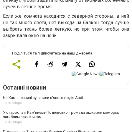
блэкаут, чтобы защитить комнату от знойных солнечных
лучей в летнее время.
Если же комната находится с северной стороны, в ней
не так много света, нет выхода на балкон, тогда лучше
выбрать ткань более легкую, но при этом, чтобы она
закрывала окно на ночь.
Поділіться та підписуйтесь на наші джерела
Останні новини
На Камʼянеччині зупинили п'яного водія Audi
13:20,
Вчора
У старостаті Кам’янець-Подільської громади відкрили меморіал
загиблим захисникам
12:20,
Вчора
Прощання із Захисником України Сергієм Вільчинським