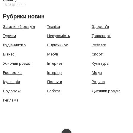
13:08,
31 липня
Рубрики новин
Загальний розділ
Техніка
Здоров'я
Туризм
Нерухомість
Транспорт
Будівництво
Відпочинок
Розваги
Бізнес
Меблі
Спорт
Жіночий розділ
Інтернет
Культура
Економіка
Інтер'єр
Мода
Кулінарія
Послуги
Родина
Подорожі
Робота
Дитячий розділ
Реклама