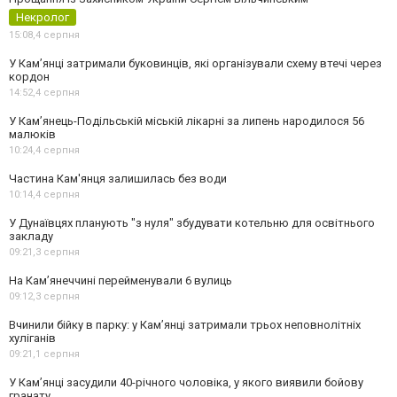
Некролог
15:08,
4 серпня
У Кам’янці затримали буковинців, які організували схему втечі через
кордон
14:52,
4 серпня
У Кам’янець-Подільській міській лікарні за липень народилося 56
малюків
10:24,
4 серпня
Частина Кам'янця залишилась без води
10:14,
4 серпня
У Дунаївцях планують "з нуля" збудувати котельню для освітнього
закладу
09:21,
3 серпня
На Камʼянеччині перейменували 6 вулиць
09:12,
3 серпня
Вчинили бійку в парку: у Кам’янці затримали трьох неповнолітніх
хуліганів
09:21,
1 серпня
У Камʼянці засудили 40-річного чоловіка, у якого виявили бойову
гранату