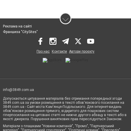
Реклама на сайті
Франшиза "CitySites"
Про нас
Контакти
Автори проєкту
info@3849.com.ua
Допускається цитування матеріалів без отримання попередньої згоди
3849.com.ua за умови розміщення в тексті обов'язкового посилання на
3849.com.ua - Сайт міста Кам'янця-Подільського. Для інтернет-видань
обов'язкове розміщення прямого, відкритого для пошукових систем
гіперпосилання на цитовані статті не нижче другого абзацу в тексті або в
якості джерела. Порушення виняткових прав переслідується Законом.
Матеріали з плашками "Новини компаній", "Промо", "Партнерський
матеріал", "Партнерський спецпроєкт", "Політичні новини", "Пресреліз",