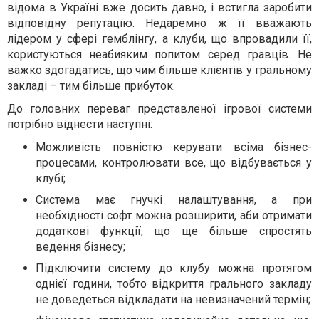
відома в Україні вже досить давно, і встигла заробити
відповідну репутацію. Недаремно ж її вважають
лідером у сфері гемблінгу, а клуби, що впровадили її,
користуються неабияким попитом серед гравців. Не
важко здогадатись, що чим більше клієнтів у гральному
закладі – тим більше прибуток.
До головних переваг представленої ігрової системи
потрібно віднести наступні:
Можливість повністю керувати всіма бізнес-
процесами, контролювати все, що відбувається у
клубі;
Система має гнучкі налаштування, а при
необхідності софт можна розширити, аби отримати
додаткові функції, що ще більше спростять
ведення бізнесу;
Підключити систему до клубу можна протягом
однієї години, тобто відкриття грального закладу
не доведеться відкладати на невизначений термін;