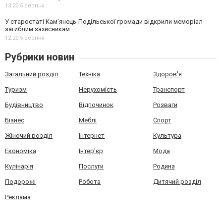
13:20,
5 серпня
У старостаті Кам’янець-Подільської громади відкрили меморіал
загиблим захисникам
12:20,
5 серпня
Рубрики новин
Загальний розділ
Техніка
Здоров'я
Туризм
Нерухомість
Транспорт
Будівництво
Відпочинок
Розваги
Бізнес
Меблі
Спорт
Жіночий розділ
Інтернет
Культура
Економіка
Інтер'єр
Мода
Кулінарія
Послуги
Родина
Подорожі
Робота
Дитячий розділ
Реклама