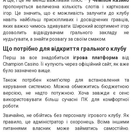
А ще, і це не менш важливий плюс – у
Чемпіон Казино
пропонується величезна кількість слотів і карткових
ігор. Це значить, що є можливість залучити до клубу
навіть найбільш прискіпливих і досвідчених гравців,
яких важко чимось здивувати. Широкий асортимент ігор
дозволить відвідувачам грального закладу не
нудьгувати, а знайти розвагу за своїм смаком.
Що потрібно для відкриття грального клубу
Перш за все знадобиться
ігрова платформа
від
Champion Сasino. Її купують через офіційний сайт, як вже
було зазначено вище.
Також потрібен комп’ютер для встановлення та
керування системою. Можна обмежитись бюджетною
версією, не надто потужною. Хоча завжди є сенс
використовувати більш сучасні ПК для комфортної
роботи.
Звичайно, не обійтись без персоналу ігрового клубу. Як
правило, це адміністратор і охоронець. Всіма іншими
питаннями власник може займатись самостійно.