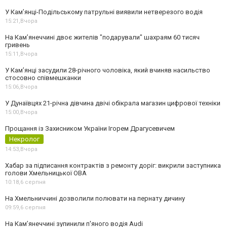
У Кам’янці-Подільському патрульні виявили нетверезого водія
15:21,
Вчора
На Камʼянеччині двоє жителів "подарували" шахраям 60 тисяч
гривень
15:11,
Вчора
У Камʼянці засудили 28-річного чоловіка, який вчиняв насильство
стосовно співмешканки
15:06,
Вчора
У Дунаївцях 21-річна дівчина двічі обікрала магазин цифрової техніки
15:00,
Вчора
Прощання із Захисником України Ігорем Драгусевичем
Некролог
14:53,
Вчора
Хабар за підписання контрактів з ремонту доріг: викрили заступника
голови Хмельницької ОВА
10:18,
6 серпня
На Хмельниччині дозволили полювати на пернату дичину
09:59,
6 серпня
На Камʼянеччині зупинили п'яного водія Audi