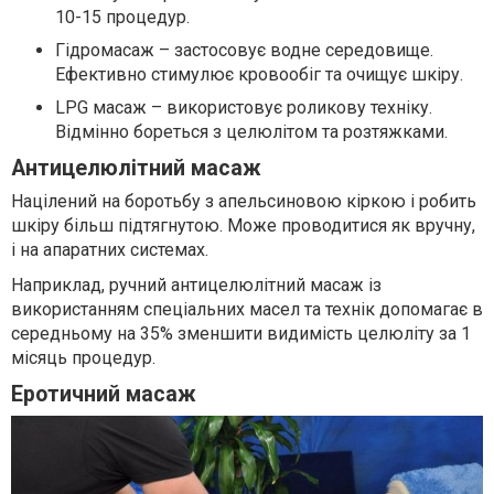
10-15 процедур.
Гідромасаж – застосовує водне середовище.
Ефективно стимулює кровообіг та очищує шкіру.
LPG масаж – використовує роликову техніку.
Відмінно бореться з целюлітом та розтяжками.
Антицелюлітний масаж
Націлений на боротьбу з апельсиновою кіркою і робить
шкіру більш підтягнутою. Може проводитися як вручну,
і на апаратних системах.
Наприклад, ручний антицелюлітний масаж із
використанням спеціальних масел та технік допомагає в
середньому на 35% зменшити видимість целюліту за 1
місяць процедур.
Еротичний масаж