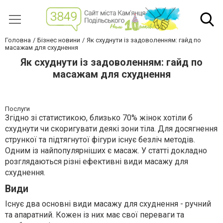
Головна
Бізнес новини
Як схуднути із задоволенням: гайд по
масажам для схуднення
Як схуднути із задоволенням: гайд по
масажам для схуднення
Послуги
Згідно зі статистикою, близько 70% жінок хотіли б
схуднути чи скоригувати деякі зони тіла. Для досягнення
стрункої та підтягнутої фігури існує безліч методів.
Одним із найпопулярніших є масаж. У статті докладно
розглядаються різні ефективні види масажу для
схуднення.
Види
Існує два основні види масажу для схуднення - ручний
та апаратний. Кожен із них має свої переваги та