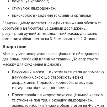
покращує кровообіг;
стимулює лімфодренаж;
прискорює виведення токсинів із організму.
Завдяки цьому досягається ефект зниження обсягів та
боротьби з целюлітом. За даними досліджень,
регулярний ручний антицелюлітний масаж дозволяє
зменшити обсяг стегон на 3-5 см всього за 2-3 тижні.
Апаратний
Має на увазі використання спеціального обладнання і
дає більш глибокий вплив на тканини. До апаратного
масажу для схуднення відносять:
Вакуумний масаж — виготовляється за допомогою
вакуумних банок, що створюють ефект
розрідження. Підсилює кровообіг, стимулює
виведення рідини з клітковини.
Пресотерапія – використовує спеціальний костюм
та стиснене повітря. Покращує лімфодренаж,
зменшує набряки. Знижує обсяг стегон на 4-6 см за