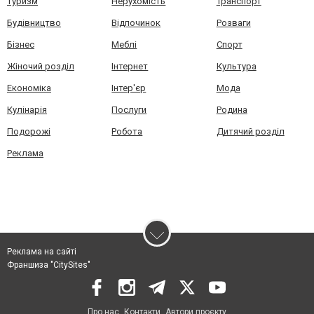
Туризм
Нерухомість
Транспорт
Будівництво
Відпочинок
Розваги
Бізнес
Меблі
Спорт
Жіночий розділ
Інтернет
Культура
Економіка
Інтер'єр
Мода
Кулінарія
Послуги
Родина
Подорожі
Робота
Дитячий розділ
Реклама
Реклама на сайті
Франшиза "CitySites"
Про нас
Контакти
Автори проєкту