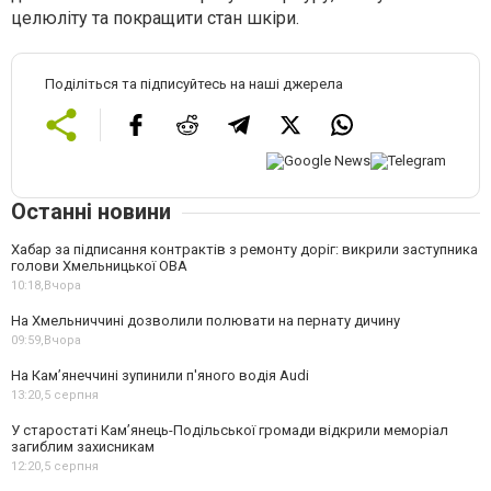
целюліту та покращити стан шкіри.
Поділіться та підписуйтесь на наші джерела
Останні новини
Хабар за підписання контрактів з ремонту доріг: викрили заступника
голови Хмельницької ОВА
10:18,
Вчора
На Хмельниччині дозволили полювати на пернату дичину
09:59,
Вчора
На Камʼянеччині зупинили п'яного водія Audi
13:20,
5 серпня
У старостаті Кам’янець-Подільської громади відкрили меморіал
загиблим захисникам
12:20,
5 серпня