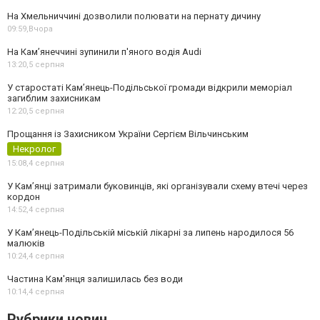
На Хмельниччині дозволили полювати на пернату дичину
09:59,
Вчора
На Камʼянеччині зупинили п'яного водія Audi
13:20,
5 серпня
У старостаті Кам’янець-Подільської громади відкрили меморіал
загиблим захисникам
12:20,
5 серпня
Прощання із Захисником України Сергієм Вільчинським
Некролог
15:08,
4 серпня
У Кам’янці затримали буковинців, які організували схему втечі через
кордон
14:52,
4 серпня
У Кам’янець-Подільській міській лікарні за липень народилося 56
малюків
10:24,
4 серпня
Частина Кам'янця залишилась без води
10:14,
4 серпня
Рубрики новин