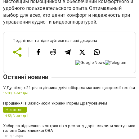
настоящим помощником в обеспечении комфортного и
удобного пользовательского опыта. Оптимальный
выбор для всех, кто ценит комфорт и надежность при
управлении аудио- и видеоаппаратурой.
Поділіться та підписуйтесь на наші джерела
Останні новини
У Дунаївцях 21-річна дівчина двічі обікрала магазин цифрової техніки
15:00,
Сьогодні
Прощання із Захисником України Ігорем Драгусевичем
Некролог
14:53,
Сьогодні
Хабар за підписання контрактів з ремонту доріг: викрили заступника
голови Хмельницької ОВА
10:18,
Вчора