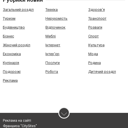
Загальний розділ
Техніка
Здоров'я
Туризм
Нерухомість
Транспорт
Будівництво
Відпочинок
Розваги
Бізнес
Меблі
Спорт
Жіночий розділ
Інтернет
Культура
Економіка
Інтер'єр
Мода
Кулінарія
Послуги
Родина
Подорожі
Робота
Дитячий розділ
Реклама
Реклама на сайті
Франшиза "CitySites"