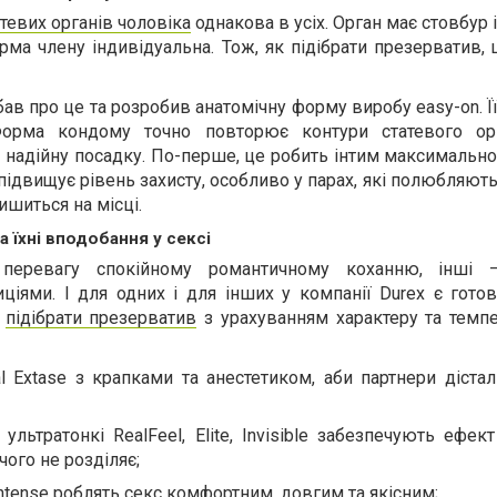
тевих органів чоловіка
однакова в усіх. Орган має стовбур і
рма члену індивідуальна. Тож, як підібрати презерватив,
ав про це та розробив анатомічну форму виробу easy-on. Ї
Форма кондому точно повторює контури статевого орг
 надійну посадку. По-перше, це робить інтим максимальн
підвищує рівень захисту, особливо у парах, які полюбляють
ишиться на місці.
 їхні вподобання у сексі
перевагу спокійному романтичному коханню, інші –
іями. І для одних і для інших у компанії Durex є готов
ь
підібрати презерватив
з урахуванням характеру та темпе
l Extase з крапками та анестетиком, аби партнери дістал
ультратонкі RealFeel, Elite, Invisible забезпечують ефек
чого не розділяє;
ntense роблять секс комфортним, довгим та якісним;