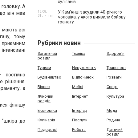
хуліганів
 головку. А
13:08,
У Камʼянці засудили 40-річного
 що він мав
31 липня
чоловіка, у якого виявили бойову
гранату
ї мають всі
ану, тому
Рубрики новин
о приємним
 інтенсивні
Загальний
Техніка
Здоров'я
розділ
Туризм
Нерухомість
Транспорт
 постійно
Будівництво
Відпочинок
Розваги
е рішення.
Бізнес
Меблі
Спорт
раменту, а
Жіночий
Інтернет
Культура
розділ
ися фінішу
Економіка
Інтер'єр
Мода
Кулінарія
Послуги
Родина
т “шкіра до
Подорожі
Робота
Дитячий
розділ