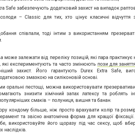
tra Safe забезпечують додатковий захист на випадок раптов
солоди – Classic для тих, хто цінує класичні відчуття 
обання співпали, тоді інтим з використанням презерват
.
 може залежати від переліку позицій, які пара практикує 
, які експериментують та часто змінюють
пози для занятт
іший захист. Його гарантують Durex Extra Safe, виг
додатковою змазкою на силіконовій основі.
и оральні пестощі, можна використовувати презервативи
омагають знизити хімічний запах латексу та роблять і
опулярніших смаків – полуниця, вишня та банан.
ору кондому більше, ніж просто врахувати колір та розмі
ерамент та звісно анатомічна форма для кращої фіксації
бе, використовуйте його щоразу під час сексу, щоб вбер
х наслідків.