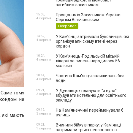
громади відкрили меморіал
загиблим захисникам
15:08,
Прощання із Захисником України
4 серпня
Сергієм Вільчинським
Некролог
14:52,
У Кам’янці затримали буковинців, які
4 серпня
організували схему втечі через
кордон
10:24,
У Кам’янець-Подільській міській
4 серпня
лікарні за липень народилося 56
малюків
10:14,
Частина Кам'янця залишилась без
4 серпня
води
09:21,
У Дунаївцях планують "з нуля"
. Саме тому
3 серпня
збудувати котельню для освітнього
 кондом не
закладу
09:12,
На Камʼянеччині перейменували 6
3 серпня
вулиць
, які мають
09:21,
Вчинили бійку в парку: у Кам’янці
1 серпня
затримали трьох неповнолітніх