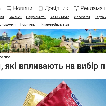
а
Новини
Довідник
Реклама н
лля
Вакансії
Нерухомість
Авто / Мото
Фотозвіти
Карта 
олошення
Помічник
Питання-Відповідь
рватива
, які впливають на вибір 