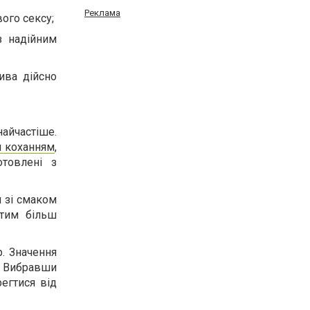
Реклама
ого сексу;
з надійним
ива дійсно
найчастіше.
я коханням
,
отовлені з
 зі смаком
нтим більш
р. Значення
. Вибравши
егтися від