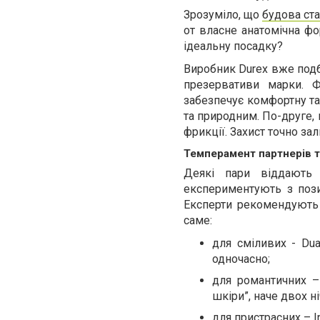
Зрозуміло, що
будова ста
от власне анатомічна фо
ідеальну посадку?
Виробник Durex вже подб
презервативи марки. 
забезпечує комфортну та
та природним. По-друге, 
фрикції. Захист точно зал
Темперамент партнерів та
Деякі пари віддають 
експериментують з позиц
Експерти рекомендуют
саме:
для сміливих - Dua
одночасно;
для романтичних – 
шкіри”, наче двох ні
для пристрасних – I