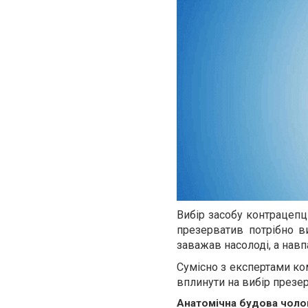
Вибір засобу контрацепц
презерватив потрібно в
заважав насолоді, а навп
Сумісно з експертами ко
вплинути на вибір презер
Анатомічна будова чоло