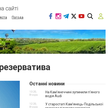
а сайті
міста
Погода
презерватива
Останні новини
13:20,
На Камʼянеччині зупинили п'яного
Вчора
водія Audi
12:20,
У старостаті Кам’янець-Подільської
Вчора