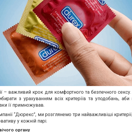
ії – важливий крок для комфортного та безпечного сексу
ибирати з урахуванням всіх критеріїв та уподобань, аби
аки її примножував.
мпанії “Дюрекс”, ми розглянемо три найважливіші критерії
вативу у кожній парі.
вічого органу