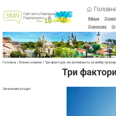
Головн
Афіша
Дозві
Довідкова
Ог
Головна
Бізнес новини
Три фактори, які впливають на вибір презе
Три фактори
Загальний розділ