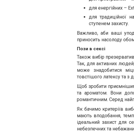
для енергійних – Ex
для традиційної на
ступенем захисту.
Важливо, аби ваші упод
приносить насолоду обом
Пози в сексі
Також вибір презерватива
Так, для активних людей
може знадобитися міцн
товстішого латексу та з 
Щоб зробити приємнішим
та ароматом. Вони доп
романтичним. Серед найп
Як бачимо критеріїв виб
мають вподобання, темп
ідеальний захист для се
небезпечних та небажани