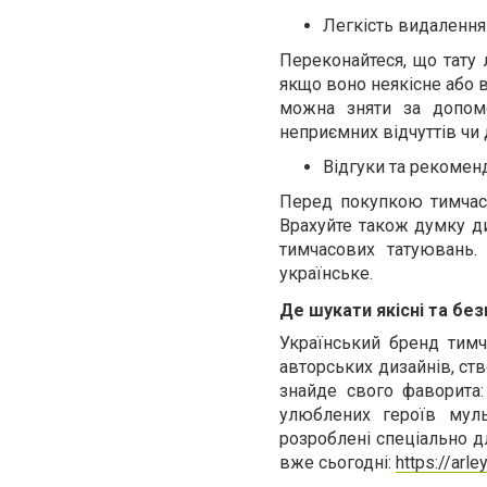
Легкість видалення
Переконайтеся, що тату 
якщо воно неякісне або 
можна зняти за допомо
неприємних відчуттів чи
Відгуки та рекомен
Перед покупкою тимчасов
Врахуйте також думку д
тимчасових татуювань.
українське.
Де шукати якісні та без
Український бренд тим
авторських дизайнів, ст
знайде свого фаворита:
улюблених героїв мульт
розроблені спеціально д
вже сьогодні:
https://arl