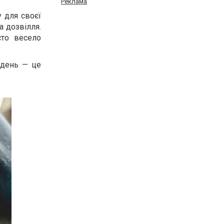
Реклама
у для своєї
а дозвілля.
сто весело
 день — це