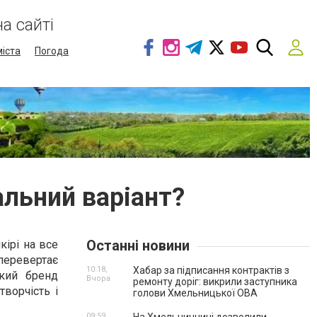
а сайті
міста
Погода
альний варіант?
Останні новини
кірі на все
 перевертає
10:18,
Хабар за підписання контрактів з
ький бренд
Вчора
ремонту доріг: викрили заступника
ворчість і
голови Хмельницької ОВА
09:59,