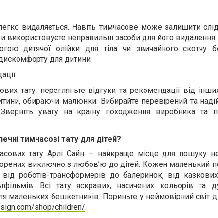
легко видаляється. Навіть тимчасове може залишити слід
ви використовуєте неправильні засоби для його видалення
гою дитячої олійки для тіла чи звичайного скотчу 
 дискомфорту для дитини.
дації
их тату, перегляньте відгуки та рекомендації від інших
итини, обираючи малюнки. Вибирайте перевірений та наді
 Зверніть увагу на країну походження виробника та п
печні тимчасові тату для дітей?
часових тату Арлі Сайн — найкраще місце для пошуку н
ворених виключно з любовʼю до дітей. Кожен маленький п
 від роботів-трансформерів до балеринок, від казкових
фільмів. Всі тату яскравих, насичених кольорів та ду
ля маленьких бешкетників. Пориньте у неймовірний світ д
eysign.com/shop/children/
.