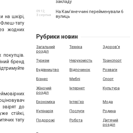
закладу
09:12,
На Камʼянеччині перейменували 6
3 серпня
и на шкірі,
вулиць
. Флеш-тату
без жодних
Рубрики новин
Загальний
Техніка
Здоров'я
розділ
 покупців.
Туризм
Нерухомість
Транспорт
йний бренд
ідтримуйте
Будівництво
Відпочинок
Розваги
Бізнес
Меблі
Спорт
Жіночий
Інтернет
Культура
розділ
еймовірних
оціновувач
Економіка
Інтер'єр
Мода
 звірят до
Кулінарія
Послуги
Родина
же стійкі,
итячих тату
Подорожі
Робота
Дитячий
розділ