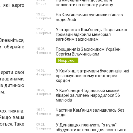
На Хмельниччині дозволили
Вчора
 які варто
полювати на пернату дичину
13:20,
На Камʼянеччині зупинили п'яного
5 серпня
водія Audi
12:20,
У старостаті Кам’янець-Подільської
5 серпня
громади відкрили меморіал
загиблим захисникам
Впевніться,
и обирайте
15:08,
Прощання із Захисником України
4 серпня
Сергієм Вільчинським
Некролог
14:52,
У Кам’янці затримали буковинців, які
бирати свої
4 серпня
організували схему втечі через
варинами,
кордон
із дитиною
10:24,
У Кам’янець-Подільській міській
им.
4 серпня
лікарні за липень народилося 56
малюків
10:14,
Частина Кам'янця залишилась без
кох тижнів.
4 серпня
води
. Якщо ваша
ються. Таке
09:21,
У Дунаївцях планують "з нуля"
3 серпня
збудувати котельню для освітнього