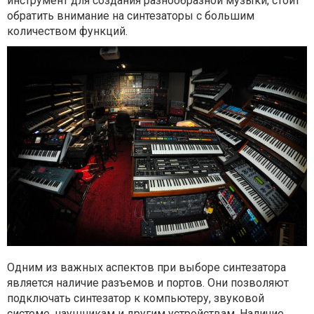
инструмент для создания разнообразной музыки, стоит
обратить внимание на синтезаторы с большим
количеством функций.
Одним из важных аспектов при выборе синтезатора
является наличие разъемов и портов. Они позволяют
подключать синтезатор к компьютеру, звуковой
системе, наушникам и другим устройствам. Наличие