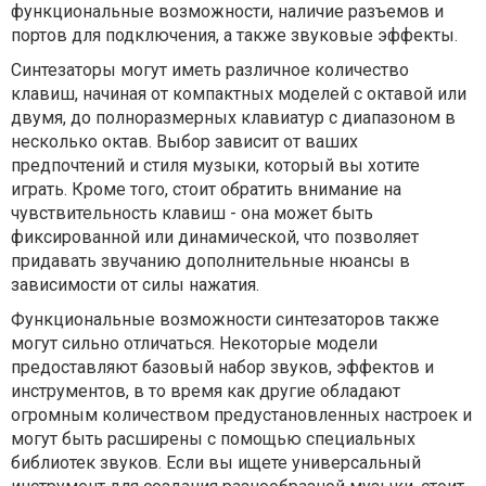
функциональные возможности, наличие разъемов и
портов для подключения, а также звуковые эффекты.
Синтезаторы могут иметь различное количество
клавиш, начиная от компактных моделей с октавой или
двумя, до полноразмерных клавиатур с диапазоном в
несколько октав. Выбор зависит от ваших
предпочтений и стиля музыки, который вы хотите
играть. Кроме того, стоит обратить внимание на
чувствительность клавиш - она может быть
фиксированной или динамической, что позволяет
придавать звучанию дополнительные нюансы в
зависимости от силы нажатия.
Функциональные возможности синтезаторов также
могут сильно отличаться. Некоторые модели
предоставляют базовый набор звуков, эффектов и
инструментов, в то время как другие обладают
огромным количеством предустановленных настроек и
могут быть расширены с помощью специальных
библиотек звуков. Если вы ищете универсальный