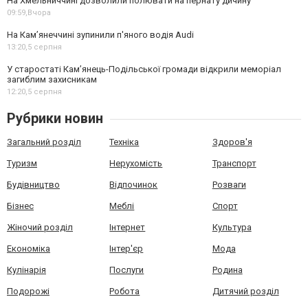
На Хмельниччині дозволили полювати на пернату дичину
09:59,
Вчора
На Камʼянеччині зупинили п'яного водія Audi
13:20,
5 серпня
У старостаті Кам’янець-Подільської громади відкрили меморіал
загиблим захисникам
12:20,
5 серпня
Рубрики новин
Загальний розділ
Техніка
Здоров'я
Туризм
Нерухомість
Транспорт
Будівництво
Відпочинок
Розваги
Бізнес
Меблі
Спорт
Жіночий розділ
Інтернет
Культура
Економіка
Інтер'єр
Мода
Кулінарія
Послуги
Родина
Подорожі
Робота
Дитячий розділ