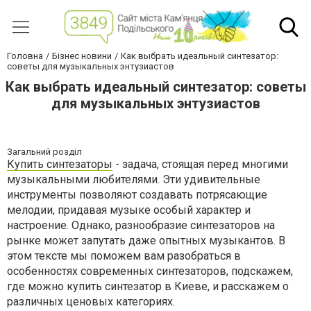
Головна
Бізнес новини
Как выбрать идеальный синтезатор:
советы для музыкальных энтузиастов
Как выбрать идеальный синтезатор: советы
для музыкальных энтузиастов
Загальний розділ
Купить синтезаторы
- задача, стоящая перед многими
музыкальными любителями. Эти удивительные
инструменты позволяют создавать потрясающие
мелодии, придавая музыке особый характер и
настроение. Однако, разнообразие синтезаторов на
рынке может запутать даже опытных музыкантов. В
этом тексте мы поможем вам разобраться в
особенностях современных синтезаторов, подскажем,
где можно купить синтезатор в Киеве, и расскажем о
различных ценовых категориях.