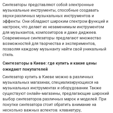
Синтезаторы представляют собой электронные
музыкальные инструменты, способные создавать
звуки различных музыкальных инструментов и
эффекты. Они обладают широким спектром функций и
настроек, что делает их незаменимым инструментом
для музыкантов, композиторов и даже диджеев.
Современные синтезаторы предлагают множество
возможностей для творчества и экспериментов,
позволяя каждому музыканту найти свой уникальный
стиль.
Синтезаторы в Киеве: где купить и какие цены
ожидают покупателей
Синтезатор купить в Киеве можно в различных
музыкальных магазинах, специализирующихся на
музыкальных инструментах и оборудовании. Также
существуют онлайн-магазины, предлагающие широкий
выбор синтезаторов различных марок и моделей. При
покупке синтезатора стоит обратить внимание на
несколько важных аспектов: клавиатуру,