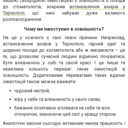
нашою своєрідною інвестицією у зовнішність є походи
до стоматологів, зокрема
встановлення вінірів у
Тернополі
, що нині набуває дуже великого
розповсюдження.
Чому ми інвестуємо в зовнішність?
На це у кожного є свої певні причини. Наприклад,
встановлення вінірів у Тернополі
, гарний одяг та
щоденні походи до косметолога або ж масажиста – це
те, що дозволяє сучасній людині відмінно почуватися,
бути впевненою у собі та своїй красі. І це лише та
невелика кількість переваг таких інвестицій в
зовнішність. Додатковими перевагами таких вдалих
інвестицій також можна вважати:
чудовий настрій;
віру у себе та впевненість у своїх силах;
бажання позитивно впливати на себе та всіх
оточуючих, змінюючи цей світ у кращу сторону.
Аналогічні закони сьогодні активним чином працюють і