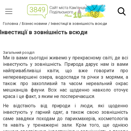
Головна
Бізнес новини
Інвестиції в зовнішність всюди
Інвестиції в зовнішність всюди
Загальний розділ
Ми із вами сьогодні живемо у прекрасному світі, де всі
інвестують у зовнішність. Природа дарує нам із вами
найпривабливіші квіти, що вже говорити про
неперевершені озера, водоспади та річки з морями, а
також про захопливий та часом нереальний окрас
мешканців фауни. Всіх нас щоденно навколо оточує
краса і це факт, з яким не посперечаєшся.
Не відстають від природи і люди, які щоденно
інвестують у гарний одяг, а також свою зовнішність
саме завдяки походам до парикмахерів, косметологів
та навіть у тренажерні зали. Крім того, ще однією