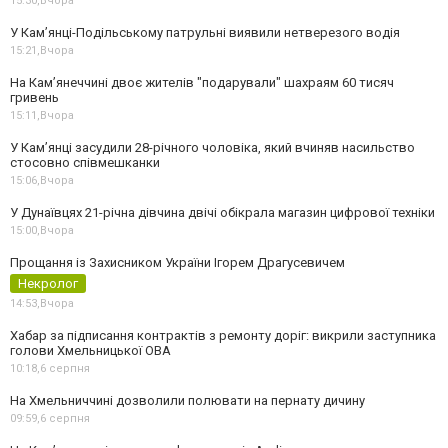
15:30,
Вчора
У Кам’янці-Подільському патрульні виявили нетверезого водія
15:21,
Вчора
На Камʼянеччині двоє жителів "подарували" шахраям 60 тисяч
гривень
15:11,
Вчора
У Камʼянці засудили 28-річного чоловіка, який вчиняв насильство
стосовно співмешканки
15:06,
Вчора
У Дунаївцях 21-річна дівчина двічі обікрала магазин цифрової техніки
15:00,
Вчора
Прощання із Захисником України Ігорем Драгусевичем
Некролог
14:53,
Вчора
Хабар за підписання контрактів з ремонту доріг: викрили заступника
голови Хмельницької ОВА
10:18,
6 серпня
На Хмельниччині дозволили полювати на пернату дичину
09:59,
6 серпня