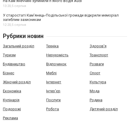
На Камʼянеччині зупинили п'яного водія Audi
13:20,
5 серпня
У старостаті Кам’янець-Подільської громади відкрили меморіал
загиблим захисникам
12:20,
5 серпня
Рубрики новин
Загальний розділ
Техніка
Здоров'я
Туризм
Нерухомість
Транспорт
Будівництво
Відпочинок
Розваги
Бізнес
Меблі
Спорт
Жіночий розділ
Інтернет
Культура
Економіка
Інтер'єр
Мода
Кулінарія
Послуги
Родина
Подорожі
Робота
Дитячий розділ
Реклама