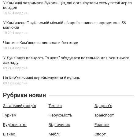
У Кам’янці затримали буковинців, які організували схему втечі через
кордон
14:52,
4 серпня
У Кам’янець-Подільській міській лікарні за липень народилося 56
малюків
10:24,
4 серпня
Частина Кам'янця залишилась без води
10:14,
4 серпня
У Дунаївцях планують "з нуля" збудувати котельню для освітнього
закладу
09:21,
3 серпня
На Камʼянеччині перейменували 6 вулиць
09:12,
3 серпня
Рубрики новин
Загальний розділ
Техніка
Здоров'я
Туризм
Нерухомість
Транспорт
Будівництво
Відпочинок
Розваги
Бізнес
Меблі
Спорт