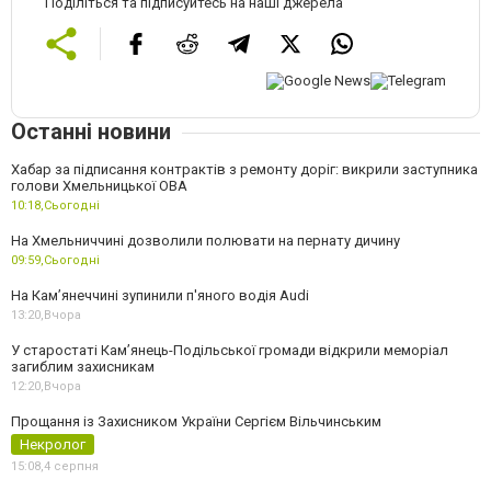
Поділіться та підписуйтесь на наші джерела
Останні новини
Хабар за підписання контрактів з ремонту доріг: викрили заступника
голови Хмельницької ОВА
10:18,
Сьогодні
На Хмельниччині дозволили полювати на пернату дичину
09:59,
Сьогодні
На Камʼянеччині зупинили п'яного водія Audi
13:20,
Вчора
У старостаті Кам’янець-Подільської громади відкрили меморіал
загиблим захисникам
12:20,
Вчора
Прощання із Захисником України Сергієм Вільчинським
Некролог
15:08,
4 серпня