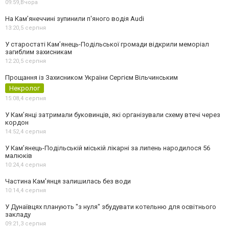
09:59,
Вчора
На Камʼянеччині зупинили п'яного водія Audi
13:20,
5 серпня
У старостаті Кам’янець-Подільської громади відкрили меморіал
загиблим захисникам
12:20,
5 серпня
Прощання із Захисником України Сергієм Вільчинським
Некролог
15:08,
4 серпня
У Кам’янці затримали буковинців, які організували схему втечі через
кордон
14:52,
4 серпня
У Кам’янець-Подільській міській лікарні за липень народилося 56
малюків
10:24,
4 серпня
Частина Кам'янця залишилась без води
10:14,
4 серпня
У Дунаївцях планують "з нуля" збудувати котельню для освітнього
закладу
09:21,
3 серпня