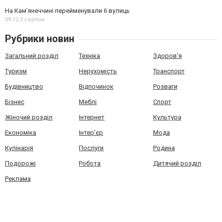
На Камʼянеччині перейменували 6 вулиць
09:12,
3 серпня
Рубрики новин
Загальний розділ
Техніка
Здоров'я
Туризм
Нерухомість
Транспорт
Будівництво
Відпочинок
Розваги
Бізнес
Меблі
Спорт
Жіночий розділ
Інтернет
Культура
Економіка
Інтер'єр
Мода
Кулінарія
Послуги
Родина
Подорожі
Робота
Дитячий розділ
Реклама