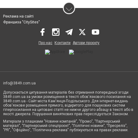
Реклама на сайті
Франшиза "CitySites"
Про нас
Контакти
Автори проєкту
info@3849.com.ua
Допускається цитування матеріалів без отримання попередньої згоди
3849.com.ua за умови розміщення в тексті обов'язкового посилання на
3849.com.ua - Сайт міста Кам'янця-Подільського. Для інтернет-видань
обов'язкове розміщення прямого, відкритого для пошукових систем
гіперпосилання на цитовані статті не нижче другого абзацу в тексті або в
якості джерела. Порушення виняткових прав переслідується Законом.
Матеріали з плашками "Новини компаній", "Промо", "Партнерський
матеріал", "Партнерський спецпроєкт", "Політичні новини", "Пресреліз",
"PR", "Офіційно", "Політична реклама" публікуються на правах реклами.