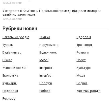
13:20,
5 серпня
У старостаті Кам’янець-Подільської громади відкрили меморіал
загиблим захисникам
12:20,
5 серпня
Рубрики новин
Загальний розділ
Техніка
Здоров'я
Туризм
Нерухомість
Транспорт
Будівництво
Відпочинок
Розваги
Бізнес
Меблі
Спорт
Жіночий розділ
Інтернет
Культура
Економіка
Інтер'єр
Мода
Кулінарія
Послуги
Родина
Подорожі
Робота
Дитячий розділ
Реклама