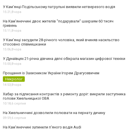
У Кам’янці-Подільському патрульні виявили нетверезого водія
15:21,
Вчора
На Камʼянеччині двоє жителів "подарували" шахраям 60 тисяч
гривень
15:11,
Вчора
У Камʼянці засудили 28-річного чоловіка, який вчиняв насильство
стосовно співмешканки
15:06,
Вчора
У Дунаївцях 21-річна дівчина двічі обікрала магазин цифрової техніки
15:00,
Вчора
Прощання із Захисником України Ігорем Драгусевичем
Некролог
14:53,
Вчора
Хабар за підписання контрактів з ремонту доріг: викрили заступника
голови Хмельницької ОВА
10:18,
6 серпня
На Хмельниччині дозволили полювати на пернату дичину
09:59,
6 серпня
На Камʼянеччині зупинили п'яного водія Audi