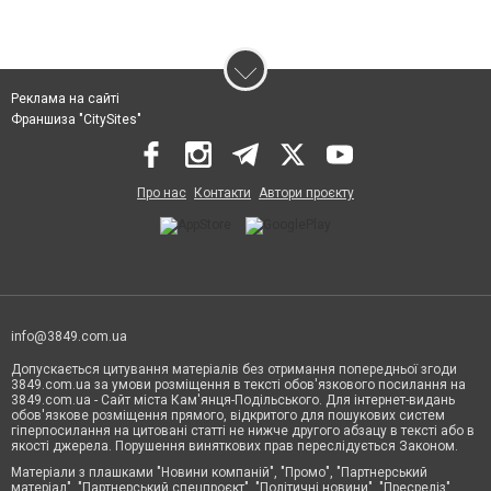
Реклама на сайті
Франшиза "CitySites"
Про нас
Контакти
Автори проєкту
info@3849.com.ua
Допускається цитування матеріалів без отримання попередньої згоди
3849.com.ua за умови розміщення в тексті обов'язкового посилання на
3849.com.ua - Сайт міста Кам'янця-Подільського. Для інтернет-видань
обов'язкове розміщення прямого, відкритого для пошукових систем
гіперпосилання на цитовані статті не нижче другого абзацу в тексті або в
якості джерела. Порушення виняткових прав переслідується Законом.
Матеріали з плашками "Новини компаній", "Промо", "Партнерський
матеріал", "Партнерський спецпроєкт", "Політичні новини", "Пресреліз",