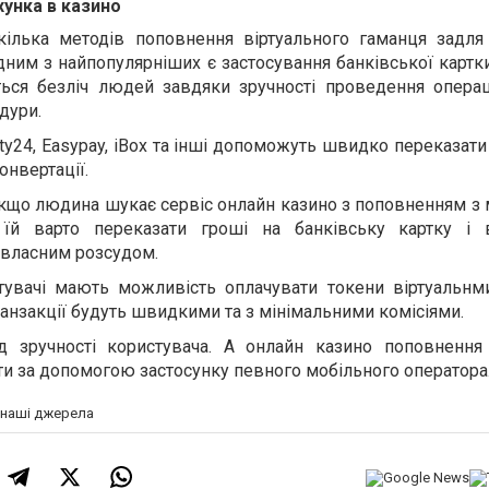
унка в казино
кілька методів поповнення віртуального гаманця задля
ним з найпопулярніших є застосування банківської картк
ться безліч людей завдяки зручності проведення операц
дури.
ity24, Easypay, iBox та інші допоможуть швидко переказат
онвертації.
кщо людина шукає сервіс онлайн казино з поповненням з 
о їй варто переказати гроші на банківську картку і
 власним розсудом.
тувачі мають можливість оплачувати токени віртуальнми
кі транзакції будуть швидкими та з мінімальними комісіями.
ід зручності користувача. А онлайн казино поповнення
и за допомогою застосунку певного мобільного оператора
а наші джерела