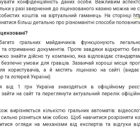
чувати конфіденційність даних особи. Важливим аспект
ільки у разі звернення до ліцензованого казино можна не 
собистих коштів на віртуальний гаманець. На сторінці
htt
натися більш детально про різноманітні способи поповнити
ліцензовані?
агато гральних майданчиків функціонують легальн
та отриманню документів. Проте завдяки відкриттю безл
жко знайти дійсно ту компанію, яка відповідає стандарта
безпечні умови для гравців. Зазвичай хороші місця про
ля користувачів, а й містять ліцензію на сайті (видає
р та лотерей України).
я від 1 грн Україна знаходяться в офіційному реєс
о зайти на сайт та переглянути актуальний перелік офіцій
ож вирізняється кількістю гральних автоматів: відеосло
 сильно різняться між собою. Щоб навчитися розрізняти ко
итися огляди на механізми від експертів та відгуки ві