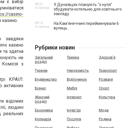
ом є вибір
09:21,
У Дунаївцях планують "з нуля"
сумніватися
3 серпня
збудувати котельню для освітнього
закладу
ps://casino-
 казино.
09:12,
На Камʼянеччині перейменували 6
3 серпня
вулиць
о завдяки
ічі казино
Рубрики новин
м та здатна
понують не
Загальний
Техніка
Здоров'я
розділ
 Комісія з
Туризм
Нерухомість
Транспорт
трі КРАІЛ:
Будівництво
Відпочинок
Розваги
но активних
Бізнес
Меблі
Спорт
Жіночий
Інтернет
Культура
ти відомих
розділ
пії, людині
Економіка
Інтер'єр
Мода
д реальних
Кулінарія
Послуги
Родина
Подорожі
Робота
Дитячий