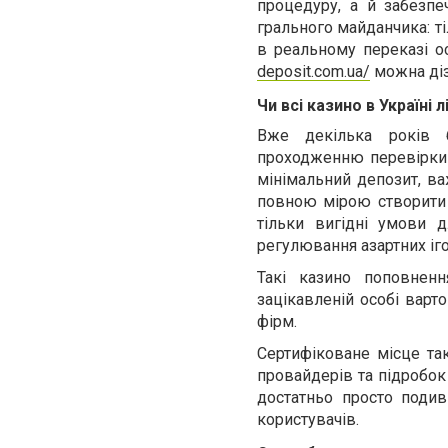
процедуру, а й забезпе
грального майданчика: т
в реальному переказі о
deposit.com.ua/
можна діз
Чи всі казино в Україні 
Вже декілька років б
проходженню перевірки 
мінімальний депозит, ва
повною мірою створити 
тільки вигідні умови д
регулювання азартних іго
Такі казино поповненн
зацікавленій особі варт
фірм.
Сертифіковане місце так
провайдерів та підробок
достатньо просто подив
користувачів.