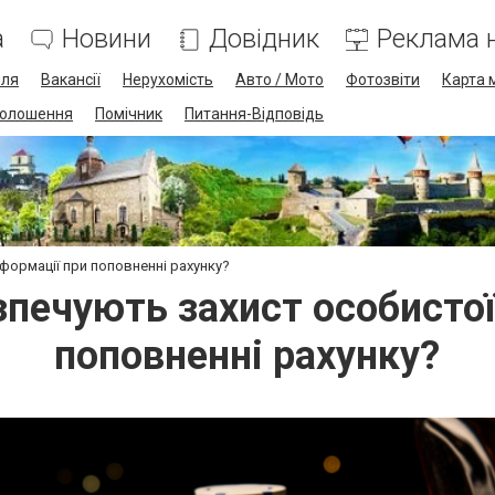
а
Новини
Довідник
Реклама н
лля
Вакансії
Нерухомість
Авто / Мото
Фотозвіти
Карта 
олошення
Помічник
Питання-Відповідь
формації при поповненні рахунку?
зпечують захист особистої
поповненні рахунку?