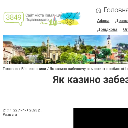
Головн
Афіша
Дозві
Довідкова
Ог
Головна
Бізнес новини
Як казино забезпечують захист особистої ін
Як казино забе
21:11,
22 липня 2023 р.
Розваги