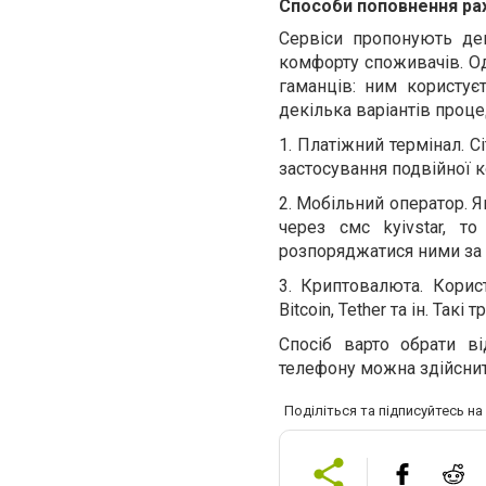
Способи поповнення рах
Сервіси пропонують де
комфорту споживачів. Од
гаманців: ним користує
декілька варіантів проце
1.
Платіжний термінал. C
застосування подвійної к
2.
Мобільний оператор. Я
через смс kyivstar, т
розпоряджатися ними за
3.
Криптовалюта. Корис
Bitcoin, Tether та ін. Та
Спосіб варто обрати в
телефону можна здійснит
Поділіться та підписуйтесь н