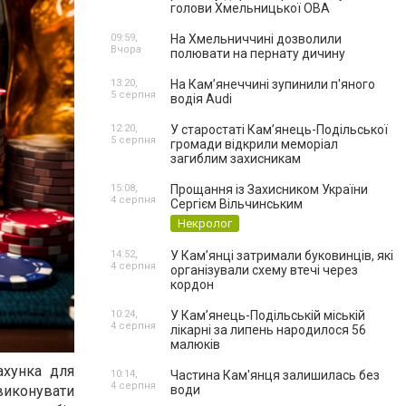
голови Хмельницької ОВА
09:59,
На Хмельниччині дозволили
Вчора
полювати на пернату дичину
13:20,
На Камʼянеччині зупинили п'яного
5 серпня
водія Audi
12:20,
У старостаті Кам’янець-Подільської
5 серпня
громади відкрили меморіал
загиблим захисникам
15:08,
Прощання із Захисником України
4 серпня
Сергієм Вільчинським
Некролог
14:52,
У Кам’янці затримали буковинців, які
4 серпня
організували схему втечі через
кордон
10:24,
У Кам’янець-Подільській міській
4 серпня
лікарні за липень народилося 56
малюків
ахунка для
10:14,
Частина Кам'янця залишилась без
4 серпня
води
виконувати