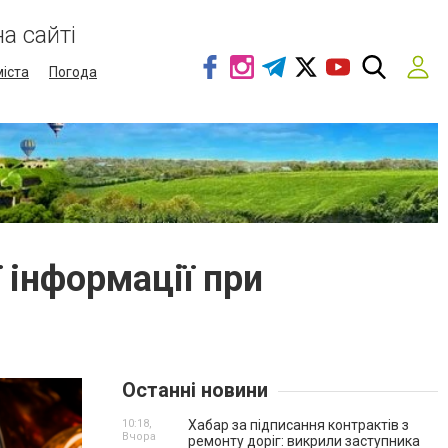
а сайті
міста
Погода
 інформації при
Останні новини
10:18,
Хабар за підписання контрактів з
Вчора
ремонту доріг: викрили заступника