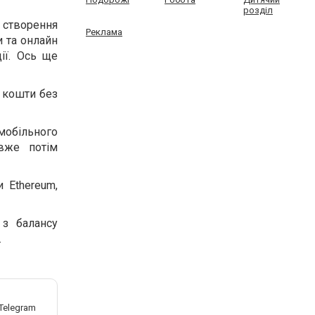
розділ
 створення
Реклама
и та онлайн
ії. Ось ще
и кошти без
мобільного
 вже потім
 Ethereum,
 з балансу
.