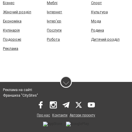
Бізнес
Меблі
Спорт
Жіночий розділ
Інтернет
Культура
Економіка
Інтер'єр
Мода
Кулінарія
Послуги
Родина
Подорожі
Робота
Дитячий розділ
Реклама
Реклама на сайті
Франшиза "CitySites"
Про нас
Контакти
Автори проєкту