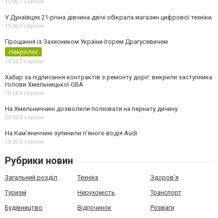
15:06,
7 серпня
У Дунаївцях 21-річна дівчина двічі обікрала магазин цифрової техніки
15:00,
7 серпня
Прощання із Захисником України Ігорем Драгусевичем
Некролог
14:53,
7 серпня
Хабар за підписання контрактів з ремонту доріг: викрили заступника
голови Хмельницької ОВА
10:18,
6 серпня
На Хмельниччині дозволили полювати на пернату дичину
09:59,
6 серпня
На Камʼянеччині зупинили п'яного водія Audi
13:20,
5 серпня
Рубрики новин
Загальний розділ
Техніка
Здоров'я
Туризм
Нерухомість
Транспорт
Будівництво
Відпочинок
Розваги