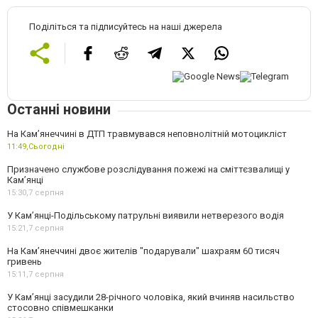
Поділіться та підписуйтесь на наші джерела
Останні новини
На Кам’янеччині в ДТП травмувався неповнолітній мотоцикліст
11:49,
Сьогодні
Призначено службове розслідування пожежі на сміттєзвалищі у
Кам’янці
15:30,
7 серпня
У Кам’янці-Подільському патрульні виявили нетверезого водія
15:21,
7 серпня
На Камʼянеччині двоє жителів "подарували" шахраям 60 тисяч
гривень
15:11,
7 серпня
У Камʼянці засудили 28-річного чоловіка, який вчиняв насильство
стосовно співмешканки