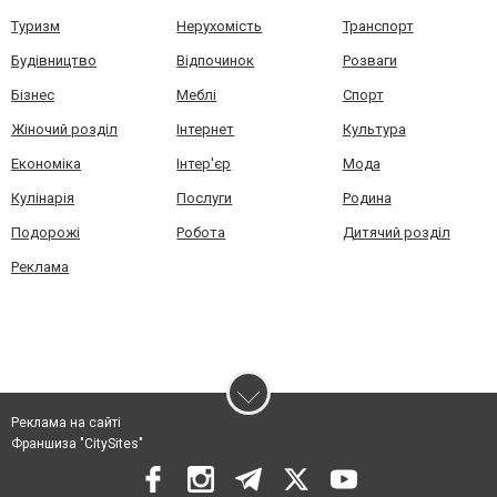
Туризм
Нерухомість
Транспорт
Будівництво
Відпочинок
Розваги
Бізнес
Меблі
Спорт
Жіночий розділ
Інтернет
Культура
Економіка
Інтер'єр
Мода
Кулінарія
Послуги
Родина
Подорожі
Робота
Дитячий розділ
Реклама
Реклама на сайті
Франшиза "CitySites"