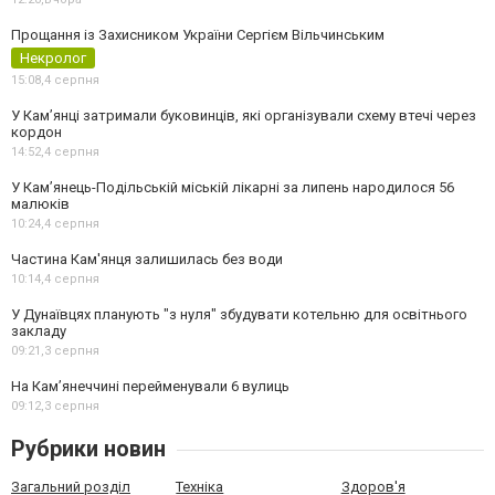
Прощання із Захисником України Сергієм Вільчинським
Некролог
15:08,
4 серпня
У Кам’янці затримали буковинців, які організували схему втечі через
кордон
14:52,
4 серпня
У Кам’янець-Подільській міській лікарні за липень народилося 56
малюків
10:24,
4 серпня
Частина Кам'янця залишилась без води
10:14,
4 серпня
У Дунаївцях планують "з нуля" збудувати котельню для освітнього
закладу
09:21,
3 серпня
На Камʼянеччині перейменували 6 вулиць
09:12,
3 серпня
Рубрики новин
Загальний розділ
Техніка
Здоров'я