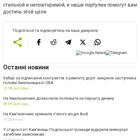
стильной и неповторимой, и наши портупеи помогут вам
достичь этой цели.
Поділіться та підписуйтесь на наші джерела
Останні новини
Хабар за підписання контрактів з ремонту доріг: викрили заступника
голови Хмельницької ОВА
10:18,
Сьогодні
На Хмельниччині дозволили полювати на пернату дичину
09:59,
Сьогодні
На Камʼянеччині зупинили п'яного водія Audi
13:20,
Вчора
У старостаті Кам’янець-Подільської громади відкрили меморіал
загиблим захисникам
12:20,
Вчора