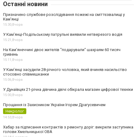
Останні новини
Призначено службове розслідування пожежі на сміттєзвалищі у
Кам’янці
15:30,
Вчора
У Кам’янці-Подільському патрульні виявили нетверезого водія
15:21,
Вчора
На Камʼянеччині двоє жителів "подарували" шахраям 60 тисяч
гривень
15:11,
Вчора
У Камʼянці засудили 28-річного чоловіка, який вчиняв насильство
стосовно співмешканки
15:06,
Вчора
У Дунаївцях 21-річна дівчина двічі обікрала магазин цифрової техніки
15:00,
Вчора
Прощання із Захисником України Ігорем Драгусевичем
Некролог
14:53,
Вчора
Хабар за підписання контрактів з ремонту доріг: викрили заступника
голови Хмельницької ОВА