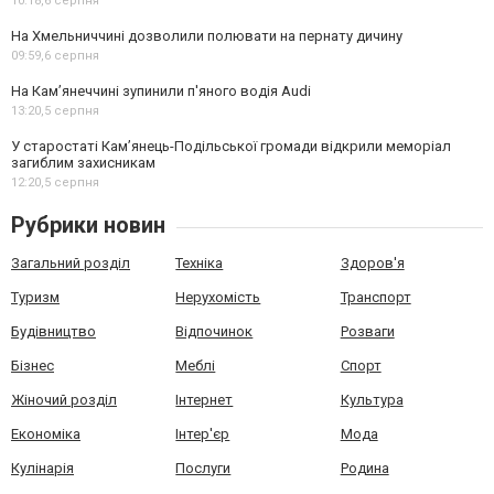
10:18,
6 серпня
На Хмельниччині дозволили полювати на пернату дичину
09:59,
6 серпня
На Камʼянеччині зупинили п'яного водія Audi
13:20,
5 серпня
У старостаті Кам’янець-Подільської громади відкрили меморіал
загиблим захисникам
12:20,
5 серпня
Рубрики новин
Загальний розділ
Техніка
Здоров'я
Туризм
Нерухомість
Транспорт
Будівництво
Відпочинок
Розваги
Бізнес
Меблі
Спорт
Жіночий розділ
Інтернет
Культура
Економіка
Інтер'єр
Мода
Кулінарія
Послуги
Родина