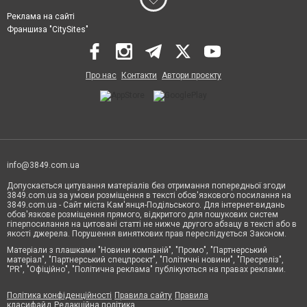
Реклама на сайті
Франшиза "CitySites"
Про нас
Контакти
Автори проєкту
info@3849.com.ua
Допускається цитування матеріалів без отримання попередньої згоди
3849.com.ua за умови розміщення в тексті обов'язкового посилання на
3849.com.ua - Сайт міста Кам'янця-Подільського. Для інтернет-видань
обов'язкове розміщення прямого, відкритого для пошукових систем
гіперпосилання на цитовані статті не нижче другого абзацу в тексті або в
якості джерела. Порушення виняткових прав переслідується Законом.
Матеріали з плашками "Новини компаній", "Промо", "Партнерський
матеріал", "Партнерський спецпроєкт", "Політичні новини", "Пресреліз",
"PR", "Офіційно", "Політична реклама" публікуються на правах реклами.
Політика конфіденційності
Правила сайту
Правила
класифайд
Редакційна політика