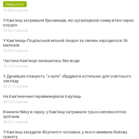
Некролог
15:08,
4 серпня
У Кам’янці затримали буковинців, які організували схему втечі через
кордон
14:52,
4 серпня
У Кам’янець-Подільській міській лікарні за липень народилося 56
малюків
10:24,
4 серпня
Частина Кам'янця залишилась без води
10:14,
4 серпня
У Дунаївцях планують "з нуля" збудувати котельню для освітнього
закладу
09:21,
3 серпня
На Камʼянеччині перейменували 6 вулиць
09:12,
3 серпня
Вчинили бійку в парку: у Кам’янці затримали трьох неповнолітніх
хуліганів
09:21,
1 серпня
У Камʼянці засудили 40-річного чоловіка, у якого виявили бойову
гранату