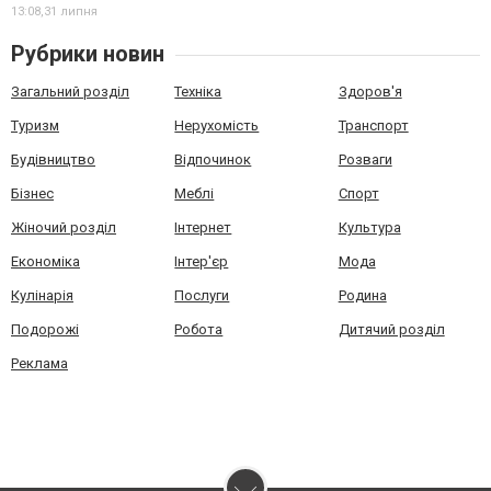
13:08,
31 липня
Рубрики новин
Загальний розділ
Техніка
Здоров'я
Туризм
Нерухомість
Транспорт
Будівництво
Відпочинок
Розваги
Бізнес
Меблі
Спорт
Жіночий розділ
Інтернет
Культура
Економіка
Інтер'єр
Мода
Кулінарія
Послуги
Родина
Подорожі
Робота
Дитячий розділ
Реклама