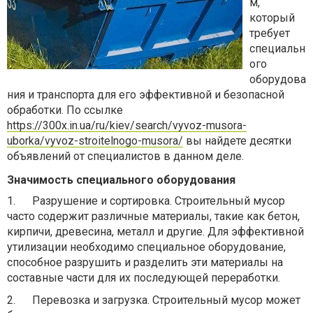
м,
который
требует
специальн
ого
оборудова
ния и транспорта для его эффективной и безопасной
обработки. По ссылке
https://300x.in.ua/ru/kiev/search/vyvoz-musora-
uborka/vyvoz-stroitelnogo-musora/
вы найдете десятки
объявлений от специалистов в данном деле.
Значимость специального оборудования
1.
Разрушение и сортировка. Строительный мусор
часто содержит различные материалы, такие как бетон,
кирпичи, древесина, металл и другие. Для эффективной
утилизации необходимо специальное оборудование,
способное разрушить и разделить эти материалы на
составные части для их последующей переработки.
2.
Перевозка и загрузка. Строительный мусор может