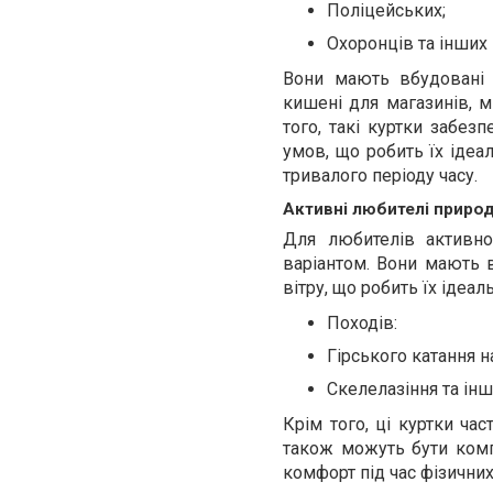
Поліцейських;
Охоронців та інших 
Вони мають вбудовані с
кишені для магазинів, м
того, такі куртки забез
умов, що робить їх ідеа
тривалого періоду часу.
Активні любителі приро
Для любителів активно
варіантом. Вони мають ві
вітру, що робить їх ідеал
Походів:
Гірського катання н
Скелелазіння та інш
Крім того, ці куртки ча
також можуть бути комп
комфорт під час фізични