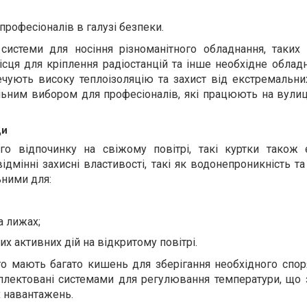
професіоналів в галузі безпеки.
истеми для носіння різноманітного обладнання, таких 
ісця для кріплення радіостанцій та інше необхідне облад
печують високу теплоізоляцію та захист від екстремальн
льним вибором для професіоналів, які працюють на вулиц
ди
го відпочинку на свіжому повітрі, такі куртки також
дмінні захисні властивості, такі як водонепроникність та
ьними для:
а лижах;
их активних дій на відкритому повітрі.
сто мають багато кишень для зберігання необхідного спо
лектовані системами для регулювання температури, що 
х навантажень.