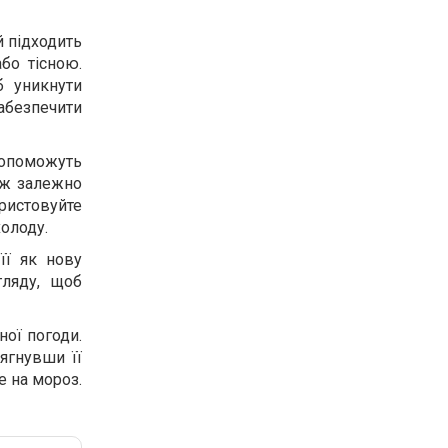
й підходить
бо тісною.
б уникнути
забезпечити
 допоможуть
ож залежно
ристовуйте
холоду.
її як нову
гляду, щоб
ної погоди.
ягнувши її
е на мороз.