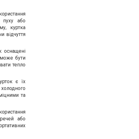
користання
и пуху або
му, куртка
и відчуття
к оснащені
е може бути
увати тепло
урток є їх
 холодного
 міцними та
користання
 речей або
ортативних