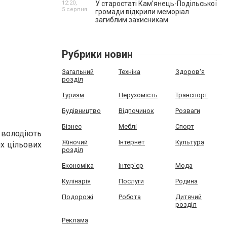
12:20,
У старостаті Кам’янець-Подільської
5 серпня
громади відкрили меморіал
загиблим захисникам
Рубрики новин
Загальний
Техніка
Здоров'я
розділ
Туризм
Нерухомість
Транспорт
Будівництво
Відпочинок
Розваги
Бізнес
Меблі
Спорт
и володіють
Жіночий
Інтернет
Культура
х цільових
розділ
Економіка
Інтер'єр
Мода
Кулінарія
Послуги
Родина
Подорожі
Робота
Дитячий
розділ
Реклама