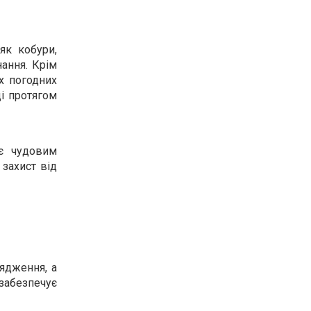
як кобури,
нання. Крім
их погодних
і протягом
 є чудовим
 захист від
рядження, а
забезпечує