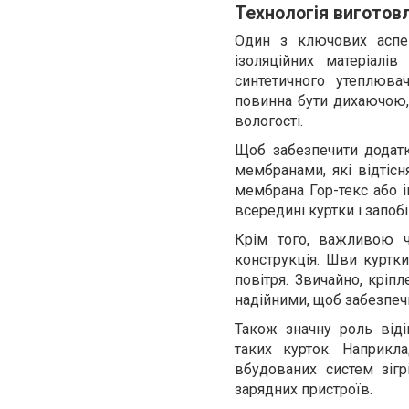
Технологія виготов
Один з ключових аспек
ізоляційних матеріалі
синтетичного утеплюва
повинна бути дихаючою,
вологості.
Щоб забезпечити додатко
мембранами, які відтісн
мембрана Гор-текс або і
всередині куртки і запо
Крім того, важливою ч
конструкція. Шви куртк
повітря. Звичайно, кріп
надійними, щоб забезпечи
Також значну роль віді
таких курток. Наприкл
вбудованих систем зігр
зарядних пристроїв.