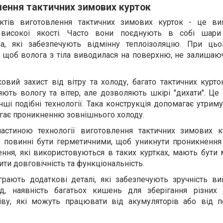
лення тактичних зимових курток
тів виготовлення тактичних зимових курток - це ви
в високої якості. Часто вони поєднують в собі шар
ча, які забезпечують відмінну теплоізоляцію. При цьо
 щоб волога з тіла виводилася на поверхню, не залишаюч
вий захист від вітру та холоду, багато тактичних курто
яють вологу та вітер, але дозволяють шкірі "дихати". Ц
нші подібні технології. Така конструкція допомагає утрим
бігає проникненню зовнішнього холоду.
астиною технології виготовлення тактичних зимових к
и повинні бути герметичними, щоб уникнути проникнення
лення, які використовуються в таких куртках, мають бути
ти довговічність та функціональність.
грають додаткові деталі, які забезпечують зручність ви
ад, наявність багатьох кишень для зберігання різних
іву, які можуть працювати від акумуляторів або від п