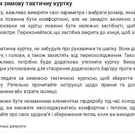
и зимову тактичну куртку
у, важливо виміряти свої параметри і вибрати розмір, яки
ка повинна бути комфортною, але не занадто великою а
искавки на куртці повинні бути належно застібнуті, що
вітря. Переконайтеся, що застібка закрита до кінця, щоб 
актичну куртку, не забудьте про рукавички та шапку. Вони
к і голови, а також захистять від переохолодження. Так
жливо, потрібно буде додатково утеплити куртку. Вико
ари утеплювачів для створення додаткового бар'єру проти 
лядати за зимовою тактичною курткою, щоб зберегти 
су. Ретельно прочитайте інструкції щодо прання та до
нини або втрати ізоляції.
може бути незамінним елементом гардеробу під час холод
д, ви зможете насолоджуватись комфортом і теплом, од
те про своє здоров'я і збереження тепла, коли ви виходит
а наші джерела