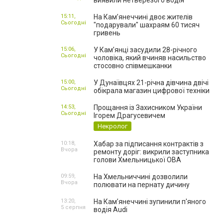
виявили нетверезого водія
15:11,
На Камʼянеччині двоє жителів
Сьогодні
"подарували" шахраям 60 тисяч
гривень
15:06,
У Камʼянці засудили 28-річного
Сьогодні
чоловіка, який вчиняв насильство
стосовно співмешканки
15:00,
У Дунаївцях 21-річна дівчина двічі
Сьогодні
обікрала магазин цифрової техніки
14:53,
Прощання із Захисником України
Сьогодні
Ігорем Драгусевичем
Некролог
10:18,
Хабар за підписання контрактів з
Вчора
ремонту доріг: викрили заступника
голови Хмельницької ОВА
09:59,
На Хмельниччині дозволили
Вчора
полювати на пернату дичину
13:20,
На Камʼянеччині зупинили п'яного
5 серпня
водія Audi