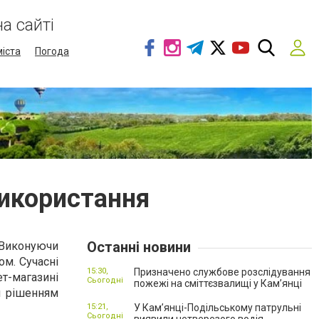
а сайті
міста
Погода
використання
Останні новини
 Виконуючи
ом. Сучасні
15:30,
Призначено службове розслідування
ет-магазині
Сьогодні
пожежі на сміттєзвалищі у Кам’янці
м рішенням
15:21,
У Кам’янці-Подільському патрульні
Сьогодні