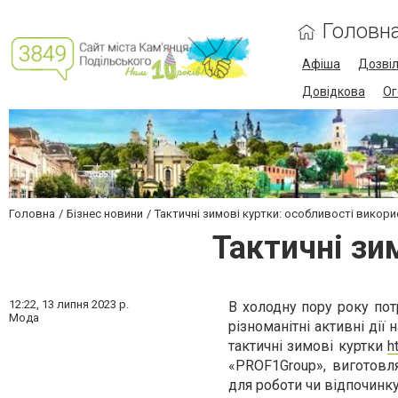
Головн
Афіша
Дозві
Довідкова
Ог
Головна
Бізнес новини
Тактичні зимові куртки: особливості викор
Тактичні зи
12:22,
13 липня 2023 р.
В холодну пору року пот
Мода
різноманітні активні дії
тактичні зимові куртки
h
«PROF1Group», виготовля
для роботи чи відпочинку