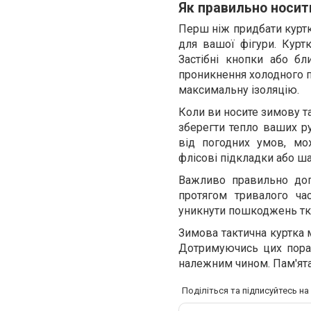
Як правильно носит
Перш ніж придбати куртк
для вашої фігури. Курт
Застібні кнопки або бл
проникнення холодного по
максимальну ізоляцію.
Коли ви носите зимову т
зберегти тепло ваших ру
від погодних умов, мо
флісові підкладки або ш
Важливо правильно дог
протягом тривалого ча
уникнути пошкоджень тка
Зимова тактична куртка 
Дотримуючись цих пора
належним чином. Пам'ятай
Поділіться та підписуйтесь н