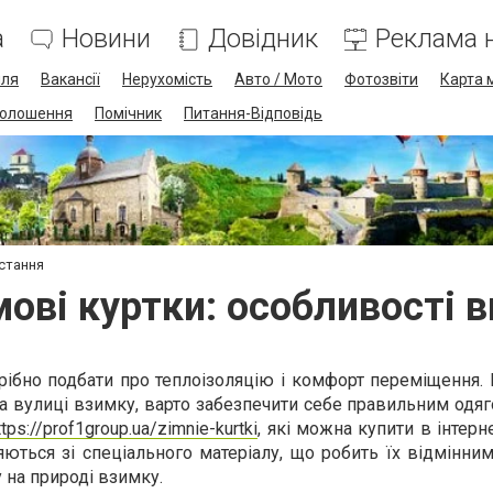
а
Новини
Довідник
Реклама н
лля
Вакансії
Нерухомість
Авто / Мото
Фотозвіти
Карта 
олошення
Помічник
Питання-Відповідь
истання
мові куртки: особливості 
рібно подбати про теплоізоляцію і комфорт переміщення.
 на вулиці взимку, варто забезпечити себе правильним одяг
ttps://prof1group.ua/zimnie-kurtki
, які можна купити в інтерн
ються зі спеціального матеріалу, що робить їх відмінни
 на природі взимку.