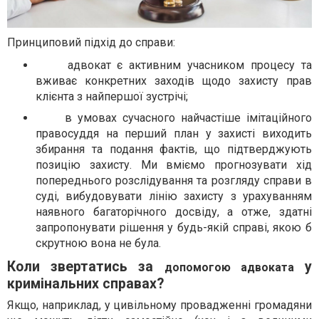
Принциповий підхід до справи:
адвокат є активним учасником процесу та
вживає конкретних заходів щодо захисту прав
клієнта з найпершої зустрічі;
в умовах сучасного найчастіше імітаційного
правосуддя на перший план у захисті виходить
збирання та подання фактів, що підтверджують
позицію захисту. Ми вміємо прогнозувати хід
попереднього розслідування та розгляду справи в
суді, вибудовувати лінію захисту з урахуванням
наявного багаторічного досвіду, а отже, здатні
запропонувати рішення у будь-якій справі, якою б
скрутною вона не була.
Коли звертатись за
у
допомогою адвоката
кримінальних справах?
Якщо, наприклад, у цивільному провадженні громадяни