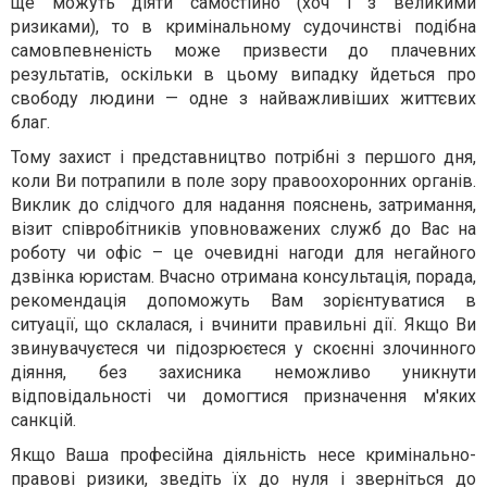
ще можуть діяти самостійно (хоч і з великими
ризиками), то в кримінальному судочинстві подібна
самовпевненість може призвести до плачевних
результатів, оскільки в цьому випадку йдеться про
свободу людини — одне з найважливіших життєвих
благ.
Тому захист і представництво потрібні з першого дня,
коли Ви потрапили в поле зору правоохоронних органів.
Виклик до слідчого для надання пояснень, затримання,
візит співробітників уповноважених служб до Вас на
роботу чи офіс – це очевидні нагоди для негайного
дзвінка юристам. Вчасно отримана консультація, порада,
рекомендація допоможуть Вам зорієнтуватися в
ситуації, що склалася, і вчинити правильні дії. Якщо Ви
звинувачуєтеся чи підозрюєтеся у скоєнні злочинного
діяння, без захисника неможливо уникнути
відповідальності чи домогтися призначення м'яких
санкцій.
Якщо Ваша професійна діяльність несе кримінально-
правові ризики, зведіть їх до нуля і зверніться до