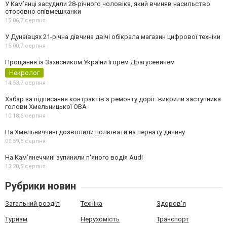
У Камʼянці засудили 28-річного чоловіка, який вчиняв насильство
стосовно співмешканки
15:06,
7 серпня
У Дунаївцях 21-річна дівчина двічі обікрала магазин цифрової техніки
15:00,
7 серпня
Прощання із Захисником України Ігорем Драгусевичем
Некролог
14:53,
7 серпня
Хабар за підписання контрактів з ремонту доріг: викрили заступника
голови Хмельницької ОВА
10:18,
6 серпня
На Хмельниччині дозволили полювати на пернату дичину
09:59,
6 серпня
На Камʼянеччині зупинили п'яного водія Audi
13:20,
5 серпня
Рубрики новин
Загальний розділ
Техніка
Здоров'я
Туризм
Нерухомість
Транспорт