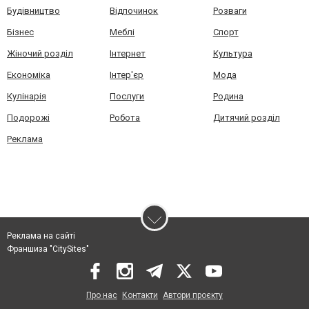
Будівництво
Відпочинок
Розваги
Бізнес
Меблі
Спорт
Жіночий розділ
Інтернет
Культура
Економіка
Інтер'єр
Мода
Кулінарія
Послуги
Родина
Подорожі
Робота
Дитячий розділ
Реклама
Реклама на сайті
Франшиза "CitySites"
Про нас
Контакти
Автори проєкту