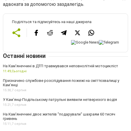
адвоката за допомогою заздалегідь.
Поділіться та підписуйтесь на наші джерела
Останні новини
На Кам’янеччині в ДТП травмувався неповнолітній мотоцикліст
11:49,
Сьогодні
Призначено службове розслідування пожежі на сміттєзвалищі у
Кам’янці
15:30,
7 серпня
У Кам’янці-Подільському патрульні виявили нетверезого водія
15:21,
7 серпня
На Камʼянеччині двоє жителів "подарували" шахраям 60 тисяч
гривень
15:11,
7 серпня