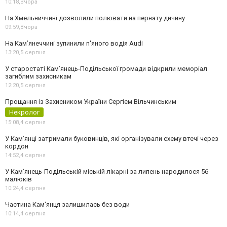
10:18,
Вчора
На Хмельниччині дозволили полювати на пернату дичину
09:59,
Вчора
На Камʼянеччині зупинили п'яного водія Audi
13:20,
5 серпня
У старостаті Кам’янець-Подільської громади відкрили меморіал
загиблим захисникам
12:20,
5 серпня
Прощання із Захисником України Сергієм Вільчинським
Некролог
15:08,
4 серпня
У Кам’янці затримали буковинців, які організували схему втечі через
кордон
14:52,
4 серпня
У Кам’янець-Подільській міській лікарні за липень народилося 56
малюків
10:24,
4 серпня
Частина Кам'янця залишилась без води
10:14,
4 серпня