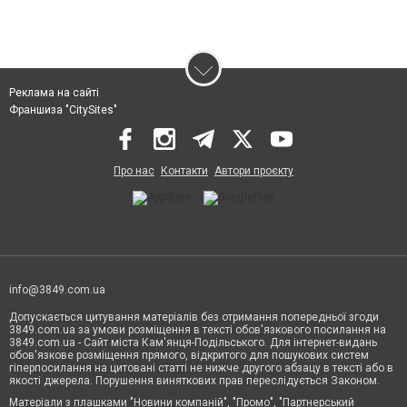
Реклама на сайті
Франшиза "CitySites"
Про нас
Контакти
Автори проєкту
info@3849.com.ua
Допускається цитування матеріалів без отримання попередньої згоди
3849.com.ua за умови розміщення в тексті обов'язкового посилання на
3849.com.ua - Сайт міста Кам'янця-Подільського. Для інтернет-видань
обов'язкове розміщення прямого, відкритого для пошукових систем
гіперпосилання на цитовані статті не нижче другого абзацу в тексті або в
якості джерела. Порушення виняткових прав переслідується Законом.
Матеріали з плашками "Новини компаній", "Промо", "Партнерський