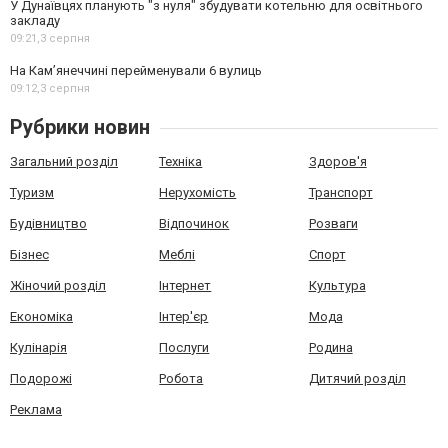
У Дунаївцях планують "з нуля" збудувати котельню для освітнього
закладу
09:21,
3 серпня
На Камʼянеччині перейменували 6 вулиць
09:12,
3 серпня
Рубрики новин
Загальний розділ
Техніка
Здоров'я
Туризм
Нерухомість
Транспорт
Будівництво
Відпочинок
Розваги
Бізнес
Меблі
Спорт
Жіночий розділ
Інтернет
Культура
Економіка
Інтер'єр
Мода
Кулінарія
Послуги
Родина
Подорожі
Робота
Дитячий розділ
Реклама