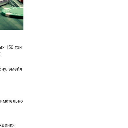
ых 150 грн
.
ону, эмейл
нимательно
ождения