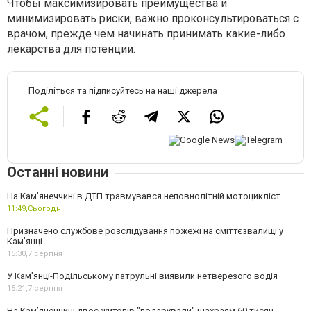
Чтобы максимизировать преимущества и
минимизировать риски, важно проконсультироваться с
врачом, прежде чем начинать принимать какие-либо
лекарства для потенции.
Поділіться та підписуйтесь на наші джерела
Останні новини
На Кам’янеччині в ДТП травмувався неповнолітній мотоцикліст
11:49,
Сьогодні
Призначено службове розслідування пожежі на сміттєзвалищі у
Кам’янці
15:30,
7 серпня
У Кам’янці-Подільському патрульні виявили нетверезого водія
15:21,
7 серпня
На Камʼянеччині двоє жителів "подарували" шахраям 60 тисяч