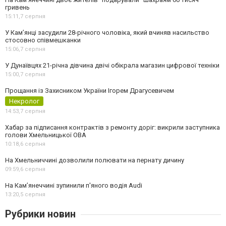
гривень
15:11,
7 серпня
У Камʼянці засудили 28-річного чоловіка, який вчиняв насильство
стосовно співмешканки
15:06,
7 серпня
У Дунаївцях 21-річна дівчина двічі обікрала магазин цифрової техніки
15:00,
7 серпня
Прощання із Захисником України Ігорем Драгусевичем
Некролог
14:53,
7 серпня
Хабар за підписання контрактів з ремонту доріг: викрили заступника
голови Хмельницької ОВА
10:18,
6 серпня
На Хмельниччині дозволили полювати на пернату дичину
09:59,
6 серпня
На Камʼянеччині зупинили п'яного водія Audi
13:20,
5 серпня
Рубрики новин