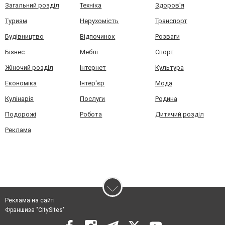
Загальний розділ
Техніка
Здоров'я
Туризм
Нерухомість
Транспорт
Будівництво
Відпочинок
Розваги
Бізнес
Меблі
Спорт
Жіночий розділ
Інтернет
Культура
Економіка
Інтер'єр
Мода
Кулінарія
Послуги
Родина
Подорожі
Робота
Дитячий розділ
Реклама
Реклама на сайті
Франшиза "CitySites"