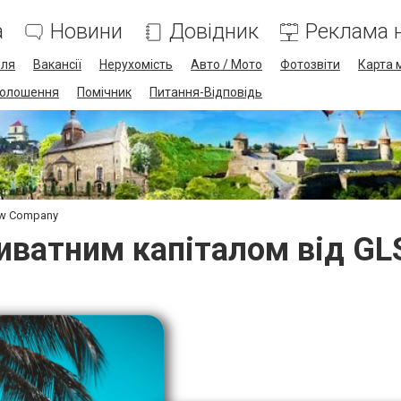
а
Новини
Довідник
Реклама н
лля
Вакансії
Нерухомість
Авто / Мото
Фотозвіти
Карта 
олошення
Помічник
Питання-Відповідь
aw Company
иватним капіталом від G