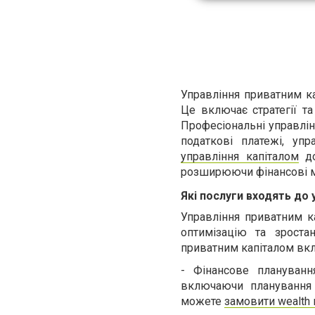
Управління приватним к
Це включає стратегії та
Професіональні управлін
податкові платежі, уп
управління капіталом
до
розширюючи фінансові м
Які послуги входять до 
Управління приватним к
оптимізацію та зроста
приватним капіталом вк
-
Фінансове плануванн
включаючи планування 
можете
замовити wealt