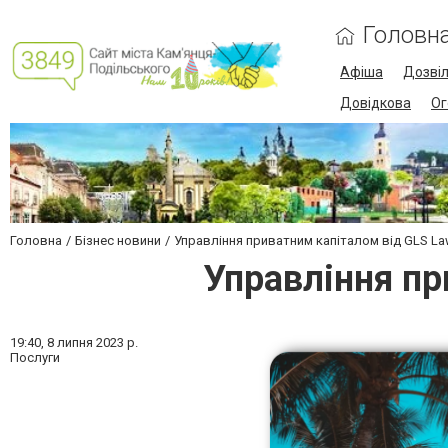
Головн
Афіша
Дозві
Довідкова
Ог
Головна
Бізнес новини
Управління приватним капіталом від GLS L
Управління пр
19:40,
8 липня 2023 р.
Послуги