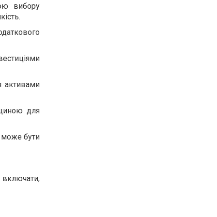
тою вибору
кість.
одаткового
нвестиціями
я активами
дщиною для
д може бути
 включати,