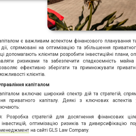
апіталом є важливим аспектом фінансового планування та
 дії, спрямовані на оптимізацію та збільшення приватног
ці допомагають клієнтам розробити інвестиційні плани, о
равляти ризиками та забезпечити спадкоємність майн
зволяє ефективно зберігати та примножувати приватни
ожливості клієнтів.
управління капіталом
апіталом включає широкий спектр дій та стратегій, спря
ння приватного капіталу. Деякі з ключових аспектів 
лючають:
я: Розробка стратегій для досягнення фінансових ціле
інвестицій, оптимізацію ризиків та диверсифікацію по
h менеджмент
на сайті GLS Law Company.