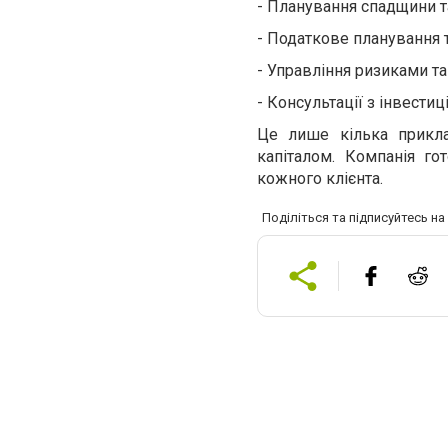
-
Планування спадщини т
-
Податкове планування т
-
Управління ризиками т
-
Консультації з інвести
Це лише кілька прикла
капіталом. Компанія го
кожного клієнта.
Поділіться та підписуйтесь н