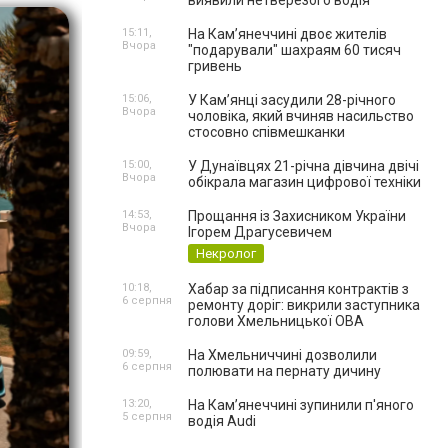
виявили нетверезого водія
15:11,
На Камʼянеччині двоє жителів
Вчора
"подарували" шахраям 60 тисяч
гривень
15:06,
У Камʼянці засудили 28-річного
Вчора
чоловіка, який вчиняв насильство
стосовно співмешканки
15:00,
У Дунаївцях 21-річна дівчина двічі
Вчора
обікрала магазин цифрової техніки
14:53,
Прощання із Захисником України
Вчора
Ігорем Драгусевичем
Некролог
10:18,
Хабар за підписання контрактів з
6 серпня
ремонту доріг: викрили заступника
голови Хмельницької ОВА
09:59,
На Хмельниччині дозволили
6 серпня
полювати на пернату дичину
13:20,
На Камʼянеччині зупинили п'яного
5 серпня
водія Audi