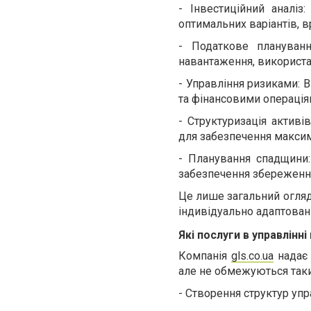
-
Інвестиційний аналіз
оптимальних варіантів, в
-
Податкове плануванн
навантаження, використан
-
Управління ризиками: В
та фінансовими операціям
-
Структуризація активі
для забезпечення максима
-
Планування спадщини:
забезпечення збереження
Це лише загальний огляд
індивідуально адаптовани
Які послуги в управлін
Компанія
gls.co.ua
надає 
але не обмежуються так
-
Створення структур упр