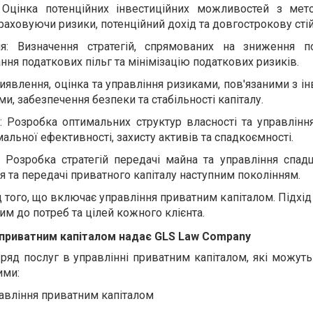
: Оцінка потенційних інвестиційних можливостей з ме
раховуючи ризики, потенційний дохід та довгострокову стій
я: Визначення стратегій, спрямованих на зниження п
ня податкових пільг та мінімізацію податкових ризиків.
иявлення, оцінка та управління ризиками, пов'язаними з і
и, забезпечення безпеки та стабільності капіталу.
в: Розробка оптимальних структур власності та управлінн
льної ефективності, захисту активів та спадкоємності.
 Розробка стратегій передачі майна та управління спа
 та передачі приватного капіталу наступним поколінням.
 того, що включає управління приватним капіталом. Підхі
м до потреб та цілей кожного клієнта.
ні приватним капіталом надає GLS Law Company
ряд послуг в управлінні приватним капіталом, які можуть
ими:
авління приватним капіталом