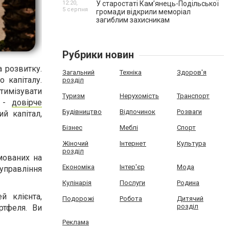
12:20,
У старостаті Кам’янець-Подільської
5 серпня
громади відкрили меморіал
загиблим захисникам
Рубрики новин
 розвитку.
Загальний
Техніка
Здоров'я
о капіталу.
розділ
птимізувати
Туризм
Нерухомість
Транспорт
а -
довірче
Будівництво
Відпочинок
Розваги
й капітал,
Бізнес
Меблі
Спорт
Жіночий
Інтернет
Культура
розділ
мованих на
Економіка
Інтер'єр
Мода
управління
Кулінарія
Послуги
Родина
й клієнта,
Подорожі
Робота
Дитячий
розділ
ртфеля. Ви
Реклама