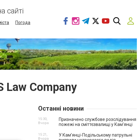
а сайті
міста
Погода
LS Law Company
Останні новини
15:30,
Призначено службове розслідування
Вчора
пожежі на сміттєзвалищі у Кам’янці
15:21,
У Кам’янці-Подільському патрульні
Вчора