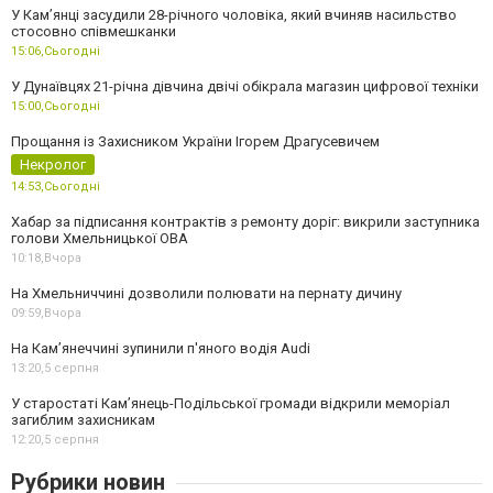
У Камʼянці засудили 28-річного чоловіка, який вчиняв насильство
стосовно співмешканки
15:06,
Сьогодні
У Дунаївцях 21-річна дівчина двічі обікрала магазин цифрової техніки
15:00,
Сьогодні
Прощання із Захисником України Ігорем Драгусевичем
Некролог
14:53,
Сьогодні
Хабар за підписання контрактів з ремонту доріг: викрили заступника
голови Хмельницької ОВА
10:18,
Вчора
На Хмельниччині дозволили полювати на пернату дичину
09:59,
Вчора
На Камʼянеччині зупинили п'яного водія Audi
13:20,
5 серпня
У старостаті Кам’янець-Подільської громади відкрили меморіал
загиблим захисникам
12:20,
5 серпня
Рубрики новин