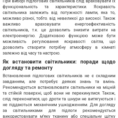
При виборі підлогових світильників слід враховувати їх
функціональність та характеристики. Яскравість
світильника залежить від потужності лампи, яка то,
можливо різної, тобто. від невеликої до високої. Також
важливо враховувати енергоефективність
світильників, т.к. це дозволить знизити витрати на
електроенергію. Додатковою функцією може бути
можливість регулювання яскравості світла, що
дозволить створити потрібну атмосферу в кімнаті
залежно від часу та настрою.
Як встановити світильники: поради щодо
догляду та ремонту
Встановлення підлогових світильників не є складним
завданням, але потребує деяких знань та вмінь.
Рекомендується встановлювати світильники на міцній
та стійкій поверхні, щоб вони не перекинулися. Також,
слід переконатися, що дроти та шнури не витягуються і
не піддаються механічним ушкодженням. Для догляду
за світильниками для підлоги рекомендується
використовувати м'яку тканину або спеціальну щітку