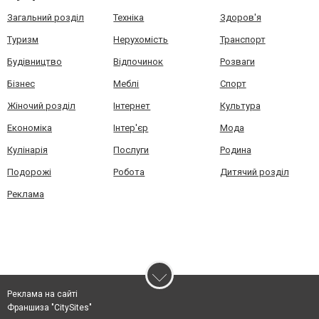
Загальний розділ
Техніка
Здоров'я
Туризм
Нерухомість
Транспорт
Будівництво
Відпочинок
Розваги
Бізнес
Меблі
Спорт
Жіночий розділ
Інтернет
Культура
Економіка
Інтер'єр
Мода
Кулінарія
Послуги
Родина
Подорожі
Робота
Дитячий розділ
Реклама
Реклама на сайті
Франшиза "CitySites"