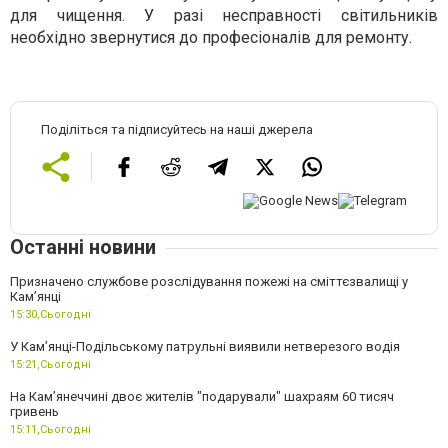
для чищення. У разі несправності світильників
необхідно звернутися до професіоналів для ремонту.
Поділіться та підписуйтесь на наші джерела
Останні новини
Призначено службове розслідування пожежі на сміттєзвалищі у
Кам’янці
15:30,
Сьогодні
У Кам’янці-Подільському патрульні виявили нетверезого водія
15:21,
Сьогодні
На Камʼянеччині двоє жителів "подарували" шахраям 60 тисяч
гривень
15:11,
Сьогодні