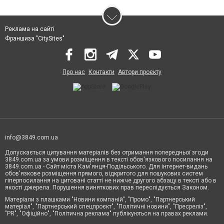
Реклама на сайті
Франшиза "CitySites"
Про нас
Контакти
Автори проєкту
info@3849.com.ua
Допускається цитування матеріалів без отримання попередньої згоди
3849.com.ua за умови розміщення в тексті обов'язкового посилання на
3849.com.ua - Сайт міста Кам'янця-Подільського. Для інтернет-видань
обов'язкове розміщення прямого, відкритого для пошукових систем
гіперпосилання на цитовані статті не нижче другого абзацу в тексті або в
якості джерела. Порушення виняткових прав переслідується Законом.
Матеріали з плашками "Новини компаній", "Промо", "Партнерський
матеріал", "Партнерський спецпроєкт", "Політичні новини", "Пресреліз",
"PR", "Офіційно", "Політична реклама" публікуються на правах реклами.