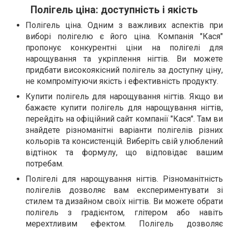
Полігель ціна: доступність і якість
Полігель ціна. Одним з важливих аспектів при
виборі полігелю є його ціна. Компанія "Кася"
пропонує конкурентні ціни на полігелі для
нарощування та укріплення нігтів. Ви можете
придбати високоякісний полігель за доступну ціну,
не компромітуючи якість і ефективність продукту.
Купити полігель для нарощування нігтів. Якщо ви
бажаєте купити полігель для нарощування нігтів,
перейдіть на офіційний сайт компанії "Кася". Там ви
знайдете різноманітні варіанти полігелів різних
кольорів та консистенцій. Виберіть свій улюблений
відтінок та формулу, що відповідає вашим
потребам.
Полігелі для нарощування нігтів. Різноманітність
полігелів дозволяє вам експериментувати зі
стилем та дизайном своїх нігтів. Ви можете обрати
полігель з градієнтом, глітером або навіть
мерехтливим ефектом. Полігель дозволяє