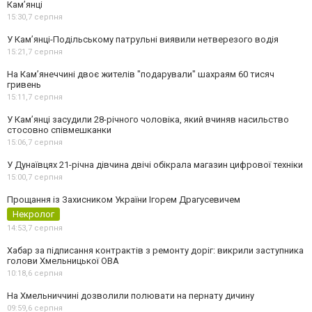
Кам’янці
15:30,
7 серпня
У Кам’янці-Подільському патрульні виявили нетверезого водія
15:21,
7 серпня
На Камʼянеччині двоє жителів "подарували" шахраям 60 тисяч
гривень
15:11,
7 серпня
У Камʼянці засудили 28-річного чоловіка, який вчиняв насильство
стосовно співмешканки
15:06,
7 серпня
У Дунаївцях 21-річна дівчина двічі обікрала магазин цифрової техніки
15:00,
7 серпня
Прощання із Захисником України Ігорем Драгусевичем
Некролог
14:53,
7 серпня
Хабар за підписання контрактів з ремонту доріг: викрили заступника
голови Хмельницької ОВА
10:18,
6 серпня
На Хмельниччині дозволили полювати на пернату дичину
09:59,
6 серпня