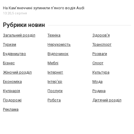
На Камʼянеччині зупинили п'яного водія Audi
13:20,
5 серпня
Рубрики новин
Загальний розділ
Техніка
Здоров'я
Туризм
Нерухомість
Транспорт
Будівництво
Відпочинок
Розваги
Бізнес
Меблі
Спорт
Жіночий розділ
Інтернет
Культура
Економіка
Інтер'єр
Мода
Кулінарія
Послуги
Родина
Подорожі
Робота
Дитячий розділ
Реклама