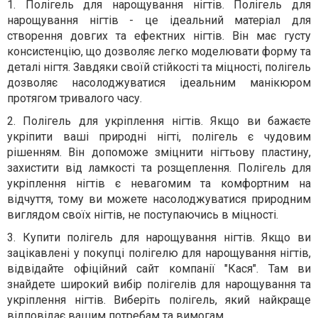
1. Полігель для нарощування нігтів. Полігель для
нарощування нігтів - це ідеальний матеріал для
створення довгих та ефектних нігтів. Він має густу
консистенцію, що дозволяє легко моделювати форму та
деталі нігтя. Завдяки своїй стійкості та міцності, полігель
дозволяє насолоджуватися ідеальним манікюром
протягом тривалого часу.
2. Полігель для укріплення нігтів. Якщо ви бажаєте
укріпити ваші природні нігті, полігель є чудовим
рішенням. Він допоможе зміцнити нігтьову пластину,
захистити від ламкості та розщеплення. Полігель для
укріплення нігтів є невагомим та комфортним на
відчуття, тому ви можете насолоджуватися природним
виглядом своїх нігтів, не поступаючись в міцності.
3. Купити полігель для нарощування нігтів. Якщо ви
зацікавлені у покупці полігелю для нарощування нігтів,
відвідайте офіційний сайт компанії "Кася". Там ви
знайдете широкий вибір полігелів для нарощування та
укріплення нігтів. Виберіть полігель, який найкраще
відповідає вашим потребам та вимогам.