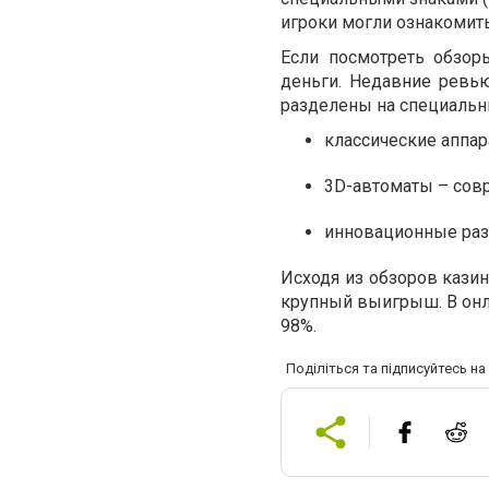
игроки могли ознакомить
Если посмотреть обзор
деньги. Недавние ревью
разделены на специальн
классические аппар
3D-автоматы – сов
инновационные раз
Исходя из обзоров казин
крупный выигрыш. В онла
98%.
Поділіться та підписуйтесь н