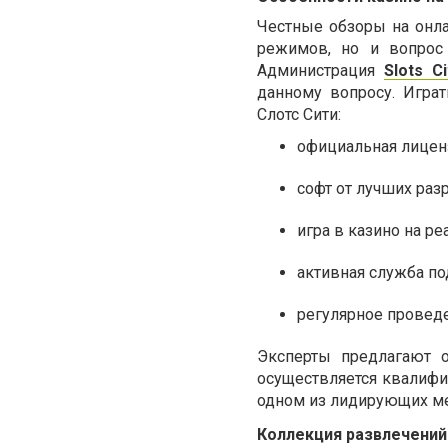
Честные обзоры на онла
режимов, но и вопрос 
Администрация
Slots C
данному вопросу. Игра
Слотс Сити:
официальная лицен
софт от лучших раз
игра в казино на р
активная служба п
регулярное проведе
Эксперты предлагают 
осуществляется квалифи
одном из лидирующих мес
Коллекция развлечений в