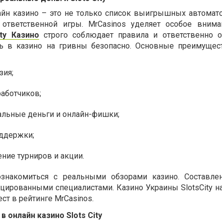
йн казино – это не только список выигрышных автомато
ответственной игры. MrCasinos уделяет особое внима
ity Казино
строго соблюдает правила и ответственно о
ть в казино на гривны безопасно. Основные преимущес
зия;
работчиков;
еальные деньги и онлайн-фишки;
оддержки;
ние турниров и акции.
ознакомиться с реальными обзорами казино. Составле
цированными специалистами. Казино Украины SlotsCity на
т в рейтинге MrCasinos.
 онлайн казино Slots City