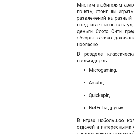
Многим любителям азар
понять, стоит ли игра
развлечений на разный 
предлагает испытать уда
деньги Слотс Сити пре
обзоры казино доказал
неопасно.
В разделе классическ
провайдеров:
Microgaming,
Amatic,
Quickspin,
NetEnt и других.
В играх небольшое кол
отдачей и интересными 
специальными знаками (Б