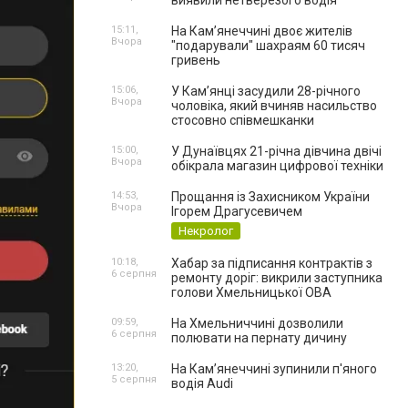
виявили нетверезого водія
15:11,
На Камʼянеччині двоє жителів
Вчора
"подарували" шахраям 60 тисяч
гривень
15:06,
У Камʼянці засудили 28-річного
Вчора
чоловіка, який вчиняв насильство
стосовно співмешканки
15:00,
У Дунаївцях 21-річна дівчина двічі
Вчора
обікрала магазин цифрової техніки
14:53,
Прощання із Захисником України
Вчора
Ігорем Драгусевичем
Некролог
10:18,
Хабар за підписання контрактів з
6 серпня
ремонту доріг: викрили заступника
голови Хмельницької ОВА
09:59,
На Хмельниччині дозволили
6 серпня
полювати на пернату дичину
13:20,
На Камʼянеччині зупинили п'яного
5 серпня
водія Audi