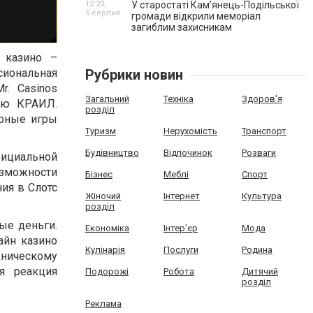
12:20,
У старостаті Кам’янець-Подільської
5 серпня
громади відкрили меморіал
загиблим захисникам
 казино –
Рубрики новин
сиональная
r. Casinos
Загальний
Техніка
Здоров'я
ию КРАИЛ.
розділ
ярные игры
Туризм
Нерухомість
Транспорт
Будівництво
Відпочинок
Розваги
фициальной
озможности
Бізнес
Меблі
Спорт
ния в Слотс
Жіночий
Інтернет
Культура
розділ
ые деньги.
Економіка
Інтер'єр
Мода
айн казино
Кулінарія
Послуги
Родина
ническому
я реакция
Подорожі
Робота
Дитячий
розділ
Реклама