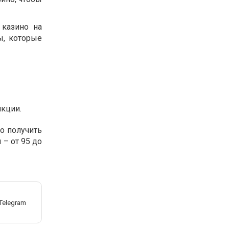
 казино на
ы, которые
кции.
но получить
 – от 95 до