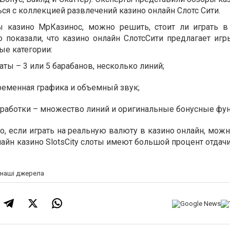
ся с коллекцией развлечений казино онлайн Слотс Сити.
ы казино МрКазинос, можно решить, стоит ли играть в
 показали, что казино онлайн СлотсСити предлагает игр
ые категории:
аты – 3 или 5 барабанов, несколько линий;
ременная графика и объемный звук;
работки – множество линий и оригинальные бонусные фун
о, если играть на реальную валюту в казино онлайн, мож
йн казино SlotsCity слоты имеют большой процент отдачи
а наші джерела