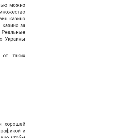
евью можно
 множество
айн казино
 казино за
. Реальные
но Украины
 от таких
ся хорошей
графикой и
зино, чтобы