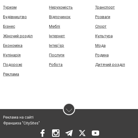
Туризм
Нерухомість
Транспорт
Будівництво
Відпочинок
Розваги
Бізнес
Меблі
Спорт
Жіночий розділ
Інтернет
Культура
Економіка
Інтер'єр
Мода
Кулінарія
Послуги
Родина
Подорожі
Робота
Дитячий розділ
Реклама
Реклама на сайті
Франшиза "CitySites"