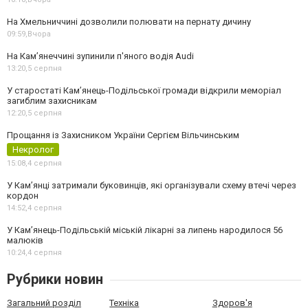
На Хмельниччині дозволили полювати на пернату дичину
09:59,
Вчора
На Камʼянеччині зупинили п'яного водія Audi
13:20,
5 серпня
У старостаті Кам’янець-Подільської громади відкрили меморіал
загиблим захисникам
12:20,
5 серпня
Прощання із Захисником України Сергієм Вільчинським
Некролог
15:08,
4 серпня
У Кам’янці затримали буковинців, які організували схему втечі через
кордон
14:52,
4 серпня
У Кам’янець-Подільській міській лікарні за липень народилося 56
малюків
10:24,
4 серпня
Рубрики новин
Загальний розділ
Техніка
Здоров'я