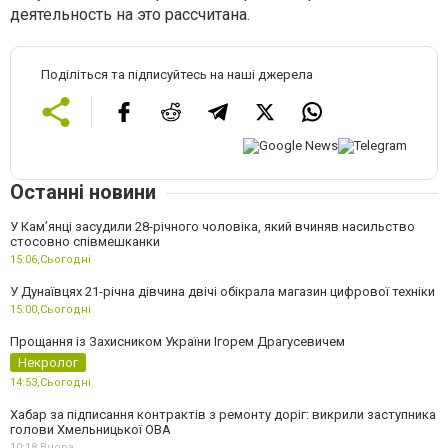
деятельность на это рассчитана.
Поділіться та підписуйтесь на наші джерела
Останні новини
У Камʼянці засудили 28-річного чоловіка, який вчиняв насильство
стосовно співмешканки
15:06,
Сьогодні
У Дунаївцях 21-річна дівчина двічі обікрала магазин цифрової техніки
15:00,
Сьогодні
Прощання із Захисником України Ігорем Драгусевичем
Некролог
14:53,
Сьогодні
Хабар за підписання контрактів з ремонту доріг: викрили заступника
голови Хмельницької ОВА
10:18,
Вчора