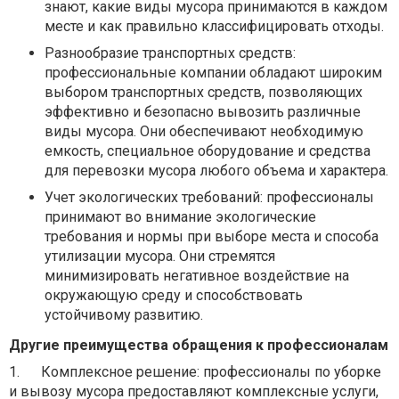
знают, какие виды мусора принимаются в каждом
месте и как правильно классифицировать отходы.
Разнообразие транспортных средств:
профессиональные компании обладают широким
выбором транспортных средств, позволяющих
эффективно и безопасно вывозить различные
виды мусора. Они обеспечивают необходимую
емкость, специальное оборудование и средства
для перевозки мусора любого объема и характера.
Учет экологических требований: профессионалы
принимают во внимание экологические
требования и нормы при выборе места и способа
утилизации мусора. Они стремятся
минимизировать негативное воздействие на
окружающую среду и способствовать
устойчивому развитию.
Другие преимущества обращения к профессионалам
1.
Комплексное решение: профессионалы по уборке
и вывозу мусора предоставляют комплексные услуги,