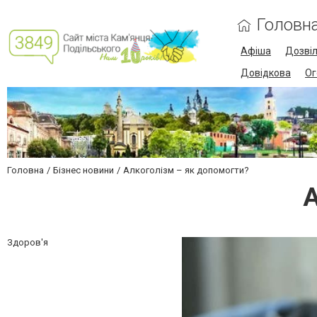
Головн
Афіша
Дозві
Довідкова
Ог
Головна
Бізнес новини
Алкоголізм – як допомогти?
А
Здоров'я