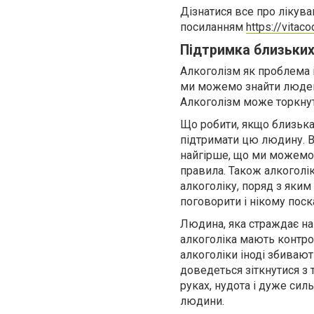
Дізнатися все про лікув
посиланням
https://vitac
Підтримка близьки
Алкоголізм як проблема і
ми можемо знайти людей бі
Алкоголізм може торкнут
Що робити, якщо близька
підтримати цю людину. Вк
найгірше, що ми можемо 
правила. Також алкоголі
алкоголіку, поряд з яким
поговорити і нікому пос
Людина, яка страждає на
алкоголіка мають контро
алкоголіки іноді збивают
доведеться зіткнутися з 
руках, нудота і дуже силь
людини.