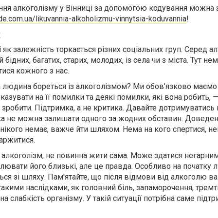
ання алкоголізму у Вінниці за допомогою кодування можна 
ode.com.ua/likuvannia-alkoholizmu-vinnytsia-koduvannia
!
х
 як залежність торкається різних соціальних груп. Серед ал
дних, багатих, старих, молодих, із села чи з міста. Тут не
ися кожного з нас.
 людина бореться із алкоголізмом? Ми обов'язково маємо
азувати на її помилки та деякі помилки, які вона робить, 
зробити. Підтримка, а не критика. Давайте дотримуватись
ка не можна залишати одного за жодних обставин. Доведен
 нікого немає, важче йти шляхом. Нема на кого спертися, н
каржитися.
 алкоголізм, не повинна жити сама. Може здатися негарним
лювати його близькі, але це правда. Особливо на початку 
ься зі шляху. Пам'ятайте, що після відмови від алкоголю в
такими наслідками, як головний біль, запаморочення, тремт
на слабкість організму. У такій ситуації потрібна саме підт