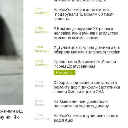
виявили нетверезого водія
15:11,
На Камʼянеччині двоє жителів
Сьогодні
"подарували" шахраям 60 тисяч
гривень
15:06,
У Камʼянці засудили 28-річного
Сьогодні
чоловіка, який вчиняв насильство
стосовно співмешканки
15:00,
У Дунаївцях 21-річна дівчина двічі
Сьогодні
обікрала магазин цифрової техніки
14:53,
Прощання із Захисником України
Сьогодні
Ігорем Драгусевичем
Некролог
10:18,
Хабар за підписання контрактів з
Вчора
ремонту доріг: викрили заступника
голови Хмельницької ОВА
09:59,
На Хмельниччині дозволили
Вчора
полювати на пернату дичину
ежними від
13:20,
На Камʼянеччині зупинили п'яного
у ніч. Як
5 серпня
водія Audi