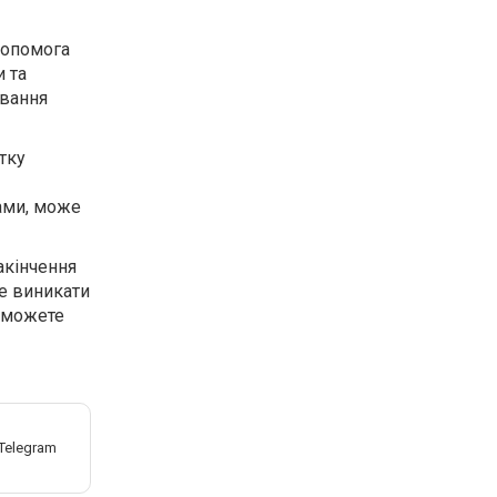
допомога
и та
ування
тку
тами, може
акінчення
де виникати
я можете