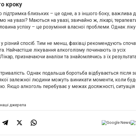
го кроку
о підтримка близьких – це одне, а з іншого боку, важлива 
мо на увазі? Маються на увазі, звичайно ж, лікарі, терапевт
ловина успіху – це розуміння власної проблеми. Однак лік
 різний спосіб. Тим не менш, фахівці рекомендують споча
га. Найчастіше лікування алкоголізму починають із усіх
Лікар, призначаючи аналізи та знайомлячись з їх результа
тривалість. Однак подальша боротьба відбувається після з
дь-якої залежної людини можуть виникати моменти, коли бу
лю. Якщо алкоголь перебуває у межах досяжності, ситуаці
а наші джерела