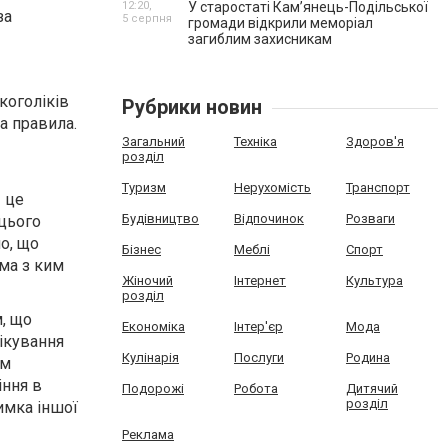
12:20,
У старостаті Кам’янець-Подільської
за
5 серпня
громади відкрили меморіал
загиблим захисникам
коголіків
Рубрики новин
ма правила.
Загальний
Техніка
Здоров'я
розділ
Туризм
Нерухомість
Транспорт
— це
Будівництво
Відпочинок
Розваги
 цього
о, що
Бізнес
Меблі
Спорт
ема з ким
Жіночий
Інтернет
Культура
розділ
, що
Економіка
Інтер'єр
Мода
лікування
Кулінарія
Послуги
Родина
ам
іння в
Подорожі
Робота
Дитячий
розділ
римка іншої
Реклама