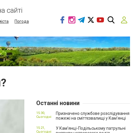
а сайті
міста
Погода
и?
Останні новини
15:30,
Призначено службове розслідування
Сьогодні
пожежі на сміттєзвалищі у Кам’янці
15:21,
У Кам’янці-Подільському патрульні
Сьогодні