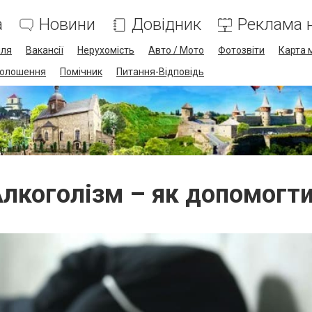
а
Новини
Довідник
Реклама н
лля
Вакансії
Нерухомість
Авто / Мото
Фотозвіти
Карта 
олошення
Помічник
Питання-Відповідь
лкоголізм – як допомогт