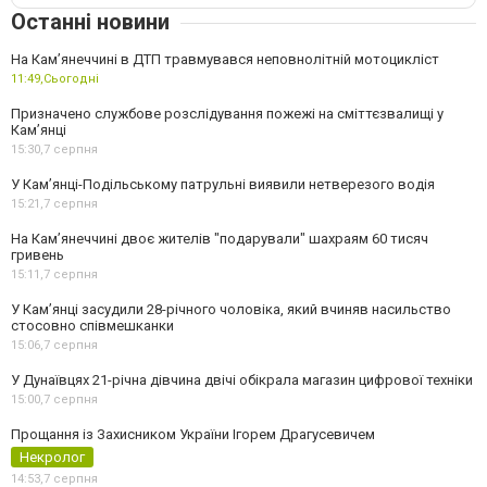
Останні новини
На Кам’янеччині в ДТП травмувався неповнолітній мотоцикліст
11:49,
Сьогодні
Призначено службове розслідування пожежі на сміттєзвалищі у
Кам’янці
15:30,
7 серпня
У Кам’янці-Подільському патрульні виявили нетверезого водія
15:21,
7 серпня
На Камʼянеччині двоє жителів "подарували" шахраям 60 тисяч
гривень
15:11,
7 серпня
У Камʼянці засудили 28-річного чоловіка, який вчиняв насильство
стосовно співмешканки
15:06,
7 серпня
У Дунаївцях 21-річна дівчина двічі обікрала магазин цифрової техніки
15:00,
7 серпня
Прощання із Захисником України Ігорем Драгусевичем
Некролог
14:53,
7 серпня