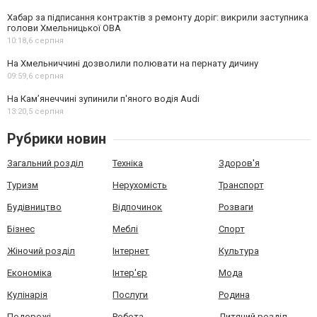
Хабар за підписання контрактів з ремонту доріг: викрили заступника
голови Хмельницької ОВА
10:18,
6 серпня
На Хмельниччині дозволили полювати на пернату дичину
09:59,
6 серпня
На Камʼянеччині зупинили п'яного водія Audi
13:20,
5 серпня
Рубрики новин
Загальний розділ
Техніка
Здоров'я
Туризм
Нерухомість
Транспорт
Будівництво
Відпочинок
Розваги
Бізнес
Меблі
Спорт
Жіночий розділ
Інтернет
Культура
Економіка
Інтер'єр
Мода
Кулінарія
Послуги
Родина
Подорожі
Робота
Дитячий розділ