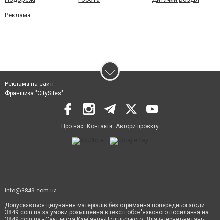
Реклама
Реклама на сайті
Франшиза "CitySites"
Про нас
Контакти
Автори проєкту
info@3849.com.ua
Допускається цитування матеріалів без отримання попередньої згоди
3849.com.ua за умови розміщення в тексті обов'язкового посилання на
3849.com.ua - Сайт міста Кам'янця-Подільського. Для інтернет-видань