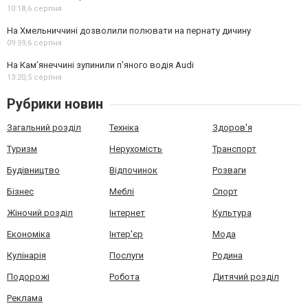
10:18,
6 серпня
На Хмельниччині дозволили полювати на пернату дичину
09:59,
6 серпня
На Камʼянеччині зупинили п'яного водія Audi
13:20,
5 серпня
Рубрики новин
Загальний розділ
Техніка
Здоров'я
Туризм
Нерухомість
Транспорт
Будівництво
Відпочинок
Розваги
Бізнес
Меблі
Спорт
Жіночий розділ
Інтернет
Культура
Економіка
Інтер'єр
Мода
Кулінарія
Послуги
Родина
Подорожі
Робота
Дитячий розділ
Реклама