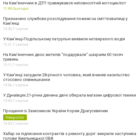
На Кам’янеччині в ДТП травмувався неповнолітній мотоцикліст
11:49,
Сьогодні
Призначено службове розслідування пожежі на сміттєзвалищі у
Кам’янці
15:30,
7 серпня
У Кам’янці-Подільському патрульні виявили нетверезого водія
15:21,
7 серпня
На Камʼянеччині двоє жителів "подарували" шахраям 60 тисяч
гривень
15:11,
7 серпня
У Камʼянці засудили 28-річного чоловіка, який вчиняв насильство
стосовно співмешканки
15:06,
7 серпня
У Дунаївцях 21-річна дівчина двічі обікрала магазин цифрової техніки
15:00,
7 серпня
Прощання із Захисником України Ігорем Драгусевичем
Некролог
14:53,
7 серпня
Хабар за підписання контрактів з ремонту доріг: викрили заступника
голови Хмельницької ОВА