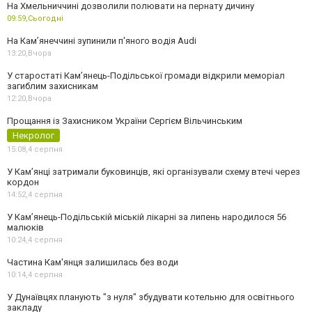
На Хмельниччині дозволили полювати на пернату дичину
09:59,
Сьогодні
На Камʼянеччині зупинили п'яного водія Audi
13:20,
Вчора
У старостаті Кам’янець-Подільської громади відкрили меморіал
загиблим захисникам
12:20,
Вчора
Прощання із Захисником України Сергієм Вільчинським
Некролог
15:08,
4 серпня
У Кам’янці затримали буковинців, які організували схему втечі через
кордон
14:52,
4 серпня
У Кам’янець-Подільській міській лікарні за липень народилося 56
малюків
10:24,
4 серпня
Частина Кам'янця залишилась без води
10:14,
4 серпня
У Дунаївцях планують "з нуля" збудувати котельню для освітнього
закладу