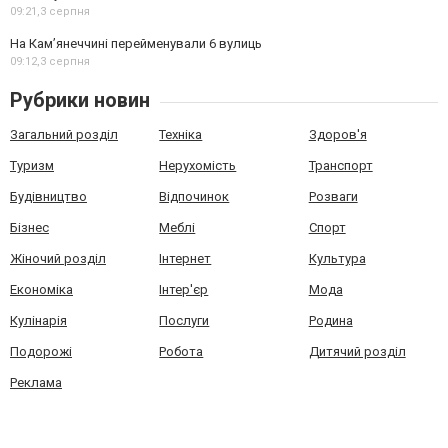
09:21,
3 серпня
На Камʼянеччині перейменували 6 вулиць
09:12,
3 серпня
Рубрики новин
Загальний розділ
Техніка
Здоров'я
Туризм
Нерухомість
Транспорт
Будівництво
Відпочинок
Розваги
Бізнес
Меблі
Спорт
Жіночий розділ
Інтернет
Культура
Економіка
Інтер'єр
Мода
Кулінарія
Послуги
Родина
Подорожі
Робота
Дитячий розділ
Реклама