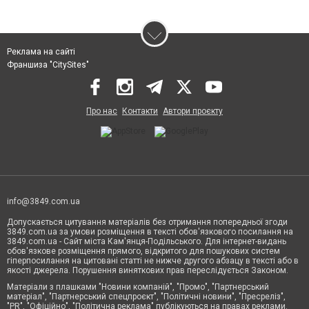
Реклама на сайті
Франшиза "CitySites"
Про нас
Контакти
Автори проєкту
info@3849.com.ua
Допускається цитування матеріалів без отримання попередньої згоди
3849.com.ua за умови розміщення в тексті обов'язкового посилання на
3849.com.ua - Сайт міста Кам'янця-Подільського. Для інтернет-видань
обов'язкове розміщення прямого, відкритого для пошукових систем
гіперпосилання на цитовані статті не нижче другого абзацу в тексті або в
якості джерела. Порушення виняткових прав переслідується Законом.
Матеріали з плашками "Новини компаній", "Промо", "Партнерський
матеріал", "Партнерський спецпроєкт", "Політичні новини", "Пресреліз",
"PR", "Офіційно", "Політична реклама" публікуються на правах реклами.