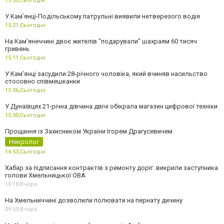
15:30,
Сьогодні
У Кам’янці-Подільському патрульні виявили нетверезого водія
15:21,
Сьогодні
На Камʼянеччині двоє жителів "подарували" шахраям 60 тисяч
гривень
15:11,
Сьогодні
У Камʼянці засудили 28-річного чоловіка, який вчиняв насильство
стосовно співмешканки
15:06,
Сьогодні
У Дунаївцях 21-річна дівчина двічі обікрала магазин цифрової техніки
15:00,
Сьогодні
Прощання із Захисником України Ігорем Драгусевичем
Некролог
14:53,
Сьогодні
Хабар за підписання контрактів з ремонту доріг: викрили заступника
голови Хмельницької ОВА
10:18,
Вчора
На Хмельниччині дозволили полювати на пернату дичину
09:59,
Вчора