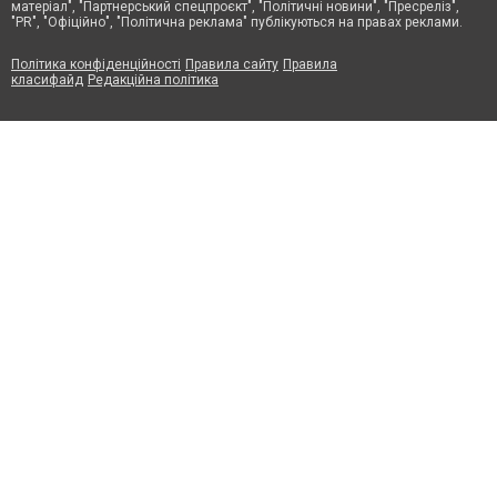
матеріал", "Партнерський спецпроєкт", "Політичні новини", "Пресреліз",
"PR", "Офіційно", "Політична реклама" публікуються на правах реклами.
Політика конфіденційності
Правила сайту
Правила
класифайд
Редакційна політика