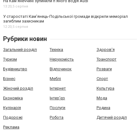
На Камʼянеччині зупинили п'яного водія Audi
13:20,
5 серпня
У старостаті Кам’янець-Подільської громади відкрили меморіал
загиблим захисникам
12:20,
5 серпня
Рубрики новин
Загальний розділ
Техніка
Здоров'я
Туризм
Нерухомість
Транспорт
Будівництво
Відпочинок
Розваги
Бізнес
Меблі
Спорт
Жіночий розділ
Інтернет
Культура
Економіка
Інтер'єр
Мода
Кулінарія
Послуги
Родина
Подорожі
Робота
Дитячий розділ
Реклама