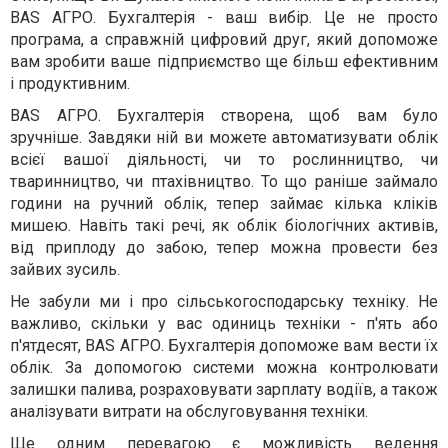
BAS АГРО. Бухгалтерія - ваш вибір. Це не просто
програма, а справжній цифровий друг, який допоможе
вам зробити ваше підприємство ще більш ефективним
і продуктивним.
BAS АГРО. Бухгалтерія створена, щоб вам було
зручніше. Завдяки ній ви можете автоматизувати облік
всієї вашої діяльності, чи то рослинництво, чи
тваринництво, чи птахівництво. То що раніше займало
години на ручний облік, тепер займає кілька кліків
мишею. Навіть такі речі, як облік біологічних активів,
від приплоду до забою, тепер можна провести без
зайвих зусиль.
Не забули ми і про сільськогосподарську техніку. Не
важливо, скільки у вас одиниць техніки - п'ять або
п'ятдесят, BAS АГРО. Бухгалтерія допоможе вам вести їх
облік. За допомогою системи можна контролювати
залишки палива, розраховувати зарплату водіїв, а також
аналізувати витрати на обслуговування техніки.
Ще одним перевагою є можливість ведення