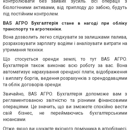
контролювати без зайвих зусиль. Всі операції з
біологічними активами, від приплоду до забою, будуть
під постійним контролем.
BAS АГРО Бухгалтерія
стане в нагоді при обліку
транспорту та агротехніки.
Вона дозволить легко слідкувати за залишками палива,
розраховувати зарплату водіям і аналізувати витрати на
утримання техніки.
Що стосується оренди землі, то тут BAS АГРО.
Бухгалтерія також виконає всю роботу за вас. Вона
автоматизує нарахування орендної плати, відображення
і виплату боргів, ведення розрахунків з орендодавцями
та облік договорів оренди.
Звичайно, BAS АГРО. Бухгалтерія допоможе вам з
регламентованою звітністю та різними фінансовими
операціями. Це значить, що ви зможете спокійно вести
свій бізнес, не переймаючись бухгалтерськими
нюансами.
Отже, якщо ви шукаєте якісного помічника в агробізнесі,