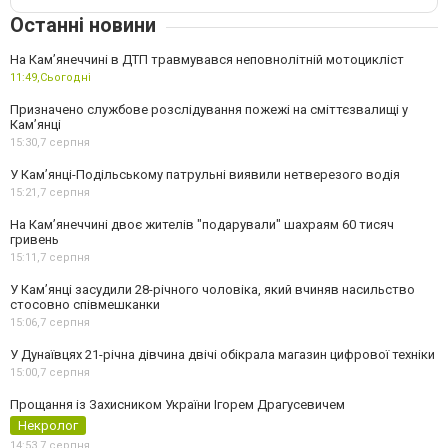
Останні новини
На Кам’янеччині в ДТП травмувався неповнолітній мотоцикліст
11:49,
Сьогодні
Призначено службове розслідування пожежі на сміттєзвалищі у
Кам’янці
15:30,
7 серпня
У Кам’янці-Подільському патрульні виявили нетверезого водія
15:21,
7 серпня
На Камʼянеччині двоє жителів "подарували" шахраям 60 тисяч
гривень
15:11,
7 серпня
У Камʼянці засудили 28-річного чоловіка, який вчиняв насильство
стосовно співмешканки
15:06,
7 серпня
У Дунаївцях 21-річна дівчина двічі обікрала магазин цифрової техніки
15:00,
7 серпня
Прощання із Захисником України Ігорем Драгусевичем
Некролог
14:53,
7 серпня