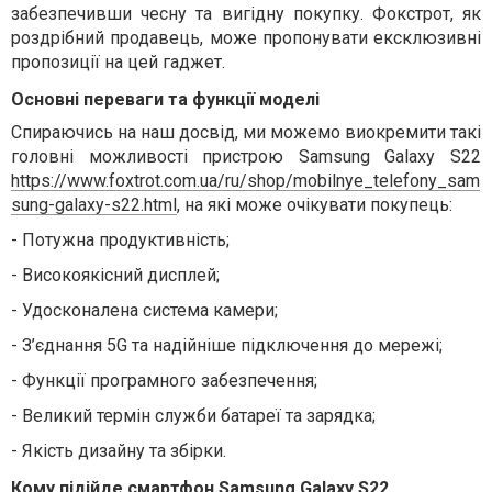
забезпечивши чесну та вигідну покупку. Фокстрот, як
роздрібний продавець, може пропонувати ексклюзивні
пропозиції на цей гаджет.
Основні переваги та функції моделі
Спираючись на наш досвід, ми можемо виокремити такі
головні можливості пристрою Samsung Galaxy S22
https://www.foxtrot.com.ua/ru/shop/mobilnye_telefony_sam
sung-galaxy-s22.html
, на які може очікувати покупець:
-
Потужна продуктивність;
-
Високоякісний дисплей;
-
Удосконалена система камери;
-
З’єднання 5G та надійніше підключення до мережі;
-
Функції програмного забезпечення;
-
Великий термін служби батареї та зарядка;
-
Якість дизайну та збірки.
Кому підійде смартфон Samsung Galaxy S22