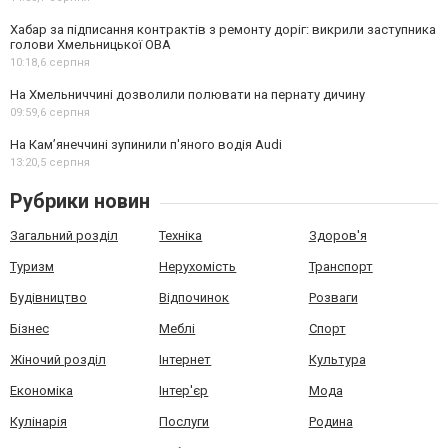
Хабар за підписання контрактів з ремонту доріг: викрили заступника
голови Хмельницької ОВА
10:18,
6 серпня
На Хмельниччині дозволили полювати на пернату дичину
09:59,
6 серпня
На Камʼянеччині зупинили п'яного водія Audi
13:20,
5 серпня
Рубрики новин
Загальний розділ
Техніка
Здоров'я
Туризм
Нерухомість
Транспорт
Будівництво
Відпочинок
Розваги
Бізнес
Меблі
Спорт
Жіночий розділ
Інтернет
Культура
Економіка
Інтер'єр
Мода
Кулінарія
Послуги
Родина