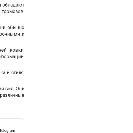
и обладают
 тормозов.
Они обычно
прочными и
чей ковки.
еформации.
а и стиля.
й вид. Они
 различные