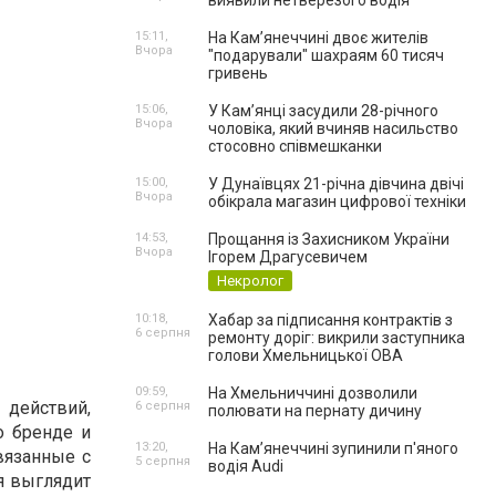
виявили нетверезого водія
15:11,
На Камʼянеччині двоє жителів
Вчора
"подарували" шахраям 60 тисяч
гривень
15:06,
У Камʼянці засудили 28-річного
Вчора
чоловіка, який вчиняв насильство
стосовно співмешканки
15:00,
У Дунаївцях 21-річна дівчина двічі
Вчора
обікрала магазин цифрової техніки
14:53,
Прощання із Захисником України
Вчора
Ігорем Драгусевичем
Некролог
10:18,
Хабар за підписання контрактів з
6 серпня
ремонту доріг: викрили заступника
голови Хмельницької ОВА
09:59,
На Хмельниччині дозволили
действий,
6 серпня
полювати на пернату дичину
о бренде и
13:20,
На Камʼянеччині зупинили п'яного
вязанные с
5 серпня
водія Audi
я выглядит