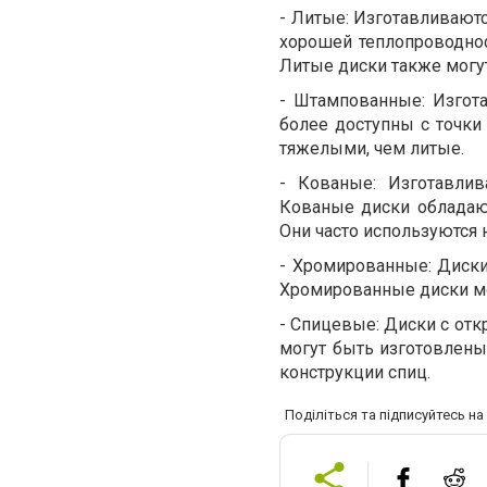
-
Литые: Изготавливаютс
хорошей теплопроводно
Литые диски также могут
-
Штампованные: Изгота
более доступны с точки
тяжелыми, чем литые.
-
Кованые: Изготавлив
Кованые диски обладаю
Они часто используются
-
Хромированные: Диски
Хромированные диски мо
-
Спицевые: Диски с отк
могут быть изготовлены
конструкции спиц.
Поділіться та підписуйтесь н