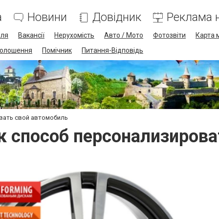
а
Новини
Довідник
Реклама н
лля
Вакансії
Нерухомість
Авто / Мото
Фотозвіти
Карта 
олошення
Помічник
Питання-Відповідь
овать свой автомобиль
к способ персонализиров