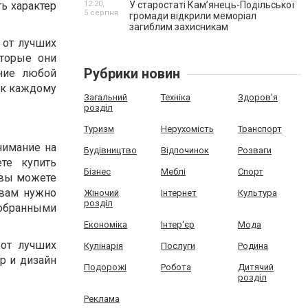
ь характер
12:20,
У старостаті Кам’янець-Подільської
5 серпня
громади відкрили меморіал
загиблим захисникам
от лучших
оторые они
Рубрики новин
ние любой
 к каждому
Загальний
Техніка
Здоров'я
розділ
Туризм
Нерухомість
Транспорт
нимание на
Будівництво
Відпочинок
Розваги
те купить
Бізнес
Меблі
Спорт
 вы можете
 вам нужно
Жіночий
Інтернет
Культура
розділ
добранными
Економіка
Інтер'єр
Мода
 от лучших
Кулінарія
Послуги
Родина
р и дизайн
Подорожі
Робота
Дитячий
розділ
Реклама