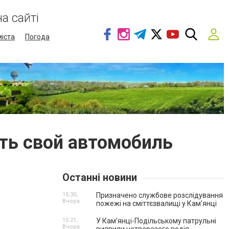
а сайті
міста
Погода
ать свой автомобиль
Останні новини
15:30,
Призначено службове розслідування
Вчора
пожежі на сміттєзвалищі у Кам’янці
15:21,
У Кам’янці-Подільському патрульні
Вчора