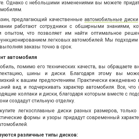
ите. Однако с небольшими изменениями вы можете придат
мобилям.
азин, предлагающий качественные
автомобильные диски
пании работают сотрудники с обширными знаниями, к
 и опытом, что позволяет им найти оптимальное реше
 функционированием легковых автомобилей. Мы подходим
выполняя заказы точно в срок.
ент автомобиля
обиль, помимо его технических качеств, вы обращаете в
плектацию, шины и диски. Благодаря этому вы може
близкий к вашим предпочтениям. Практически ежедневно
ний вид и подчеркивать характер автомобиля. Все, что
ходящие колпаки и диски, благодаря которым вместе с по
они создадут стильную отделку.
упите легкосплавные диски разных размеров, только
стические формы и узоры придадут современный характе
втомобилей.
зуются различные типы дисков: