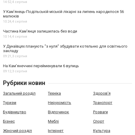
14:52,
4 серпня
У Кам’янець-Подільській міській лікарні за липень народилося 56
малюків
10:24,
4 серпня
Частина Кам'янця залишилась без води
10:14,
4 серпня
У Дунаївцях планують "з нуля" збудувати котельню для освітнього
закладу
09:21,
3 серпня
На Камʼянеччині перейменували 6 вулиць
09:12,
3 серпня
Рубрики новин
Загальний розділ
Техніка
Здоров'я
Туризм
Нерухомість
Транспорт
Будівництво
Відпочинок
Розваги
Бізнес
Меблі
Спорт
Жіночий розділ
Інтернет
Культура