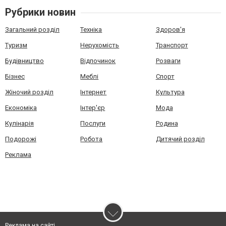
Рубрики новин
Загальний розділ
Техніка
Здоров'я
Туризм
Нерухомість
Транспорт
Будівництво
Відпочинок
Розваги
Бізнес
Меблі
Спорт
Жіночий розділ
Інтернет
Культура
Економіка
Інтер'єр
Мода
Кулінарія
Послуги
Родина
Подорожі
Робота
Дитячий розділ
Реклама
Реклама на сайті