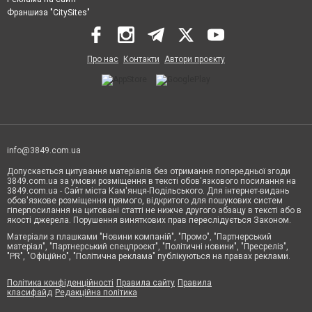
Франшиза "CitySites"
Про нас
Контакти
Автори проєкту
info@3849.com.ua
Допускається цитування матеріалів без отримання попередньої згоди
3849.com.ua за умови розміщення в тексті обов'язкового посилання на
3849.com.ua - Сайт міста Кам'янця-Подільського. Для інтернет-видань
обов'язкове розміщення прямого, відкритого для пошукових систем
гіперпосилання на цитовані статті не нижче другого абзацу в тексті або в
якості джерела. Порушення виняткових прав переслідується Законом.
Матеріали з плашками "Новини компаній", "Промо", "Партнерський
матеріал", "Партнерський спецпроєкт", "Політичні новини", "Пресреліз",
"PR", "Офіційно", "Політична реклама" публікуються на правах реклами.
Політика конфіденційності
Правила сайту
Правила
класифайд
Редакційна політика