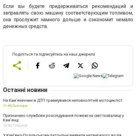
Если вы будете придерживаться рекомендаций и
заправлять свою машину соответствующим топливом,
она прослужит намного дольше и сэкономит немало
денежных средств.
Поділіться та підписуйтесь на наші джерела
Останні новини
На Кам’янеччині в ДТП травмувався неповнолітній мотоцикліст
11:49,
Сьогодні
Призначено службове розслідування пожежі на сміттєзвалищі у
Кам’янці
15:30,
7 серпня
У Кам’янці-Подільському патрульні виявили нетверезого водія