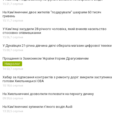
15:21,
7 серпня
На Камʼянеччині двоє жителів "подарували" шахраям 60 тисяч
гривень
15:11,
7 серпня
У Камʼянці засудили 28-річного чоловіка, який вчиняв насильство
стосовно співмешканки
15:06,
7 серпня
У Дунаївцях 21-річна дівчина двічі обікрала магазин цифрової техніки
15:00,
7 серпня
Прощання із Захисником України Ігорем Драгусевичем
Некролог
14:53,
7 серпня
Хабар за підписання контрактів з ремонту доріг: викрили заступника
голови Хмельницької ОВА
10:18,
6 серпня
На Хмельниччині дозволили полювати на пернату дичину
09:59,
6 серпня
На Камʼянеччині зупинили п'яного водія Audi
13:20,
5 серпня