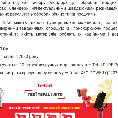
бливо під час вибору блендера для обробки твердих 
свої блендери інтелектуальними швидкісними режимами,
ьних результатів обробки різних типів продуктів.
 Tefal мають широкі функціональні можливості, які д
лінарними завданнями, спрощуючи і прискорюючи процес 
станні та якість матеріалів роблять їх надійними і до
іто»
31 серпня 2023 року.
груються 10 потужних ручних відпарювачів — Tefal PURE P
шанс виграти прасувальну систему — Tefal IXEO POWER QT202