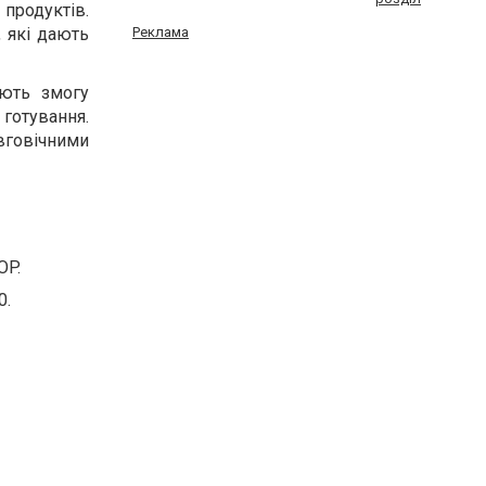
продуктів.
 які дають
Реклама
ають змогу
готування.
вговічними
OP.
0.