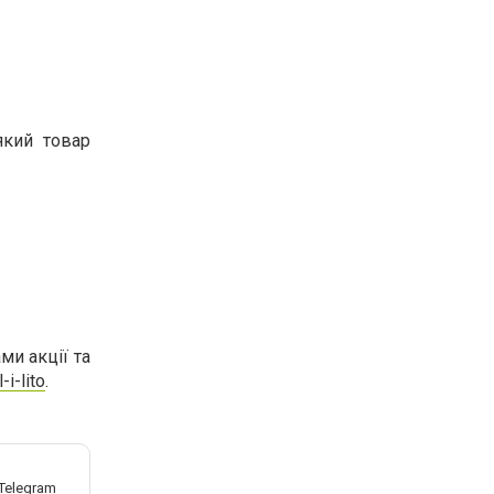
який товар
ми акції та
-i-lito
.