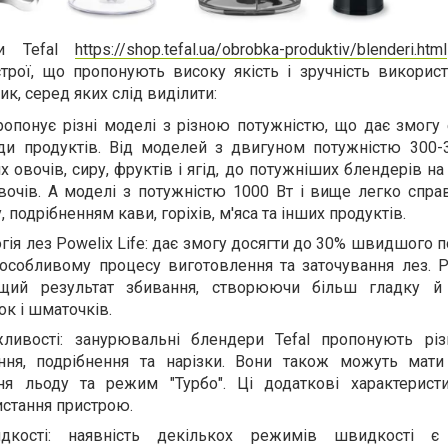
ри Tefal
https://shop.tefal.ua/obrobka-produktiv/blenderi.html
строї, що пропонують високу якість і зручність викорис
к, серед яких слід виділити:
пропонує різні моделі з різною потужністю, що дає змогу
иди продуктів. Від моделей з двигуном потужністю 300-
 овочів, сиру, фруктів і ягід, до потужніших блендерів на
вочів. А моделі з потужністю 1000 Вт і вище легко спра
 подрібненням кави, горіхів, м'яса та інших продуктів.
гія лез Powelix Life: дає змогу досягти до 30% швидшого 
особливому процесу виготовлення та заточування лез. Po
ащий результат збивання, створюючи більш гладку й
ок і шматочків.
ливості: занурювальні блендери Tefal пропонують різн
ння, подрібнення та нарізки. Вони також можуть мати
ння льоду та режим "Турбо". Ці додаткові характерист
стання пристрою.
дкості: наявність декількох режимів швидкості є