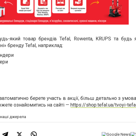
дь-який товар брендів Tefal, Rowenta, KRUPS та будь 
ні» бренду Tefal, наприклад:
ндери
ери
 автоматично берете участь в акції, більш детально з умова
ожете ознайомитись на сайті —
https://shop.tefal.ua/tvoyi-tefal
а наші джерела