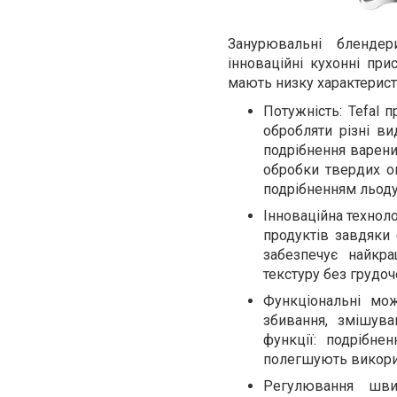
Занурювальні бленде
інноваційні кухонні при
мають низку характеристи
Потужність: Tefal 
обробляти різні в
подрібнення варених
обробки твердих о
подрібненням льоду,
Інноваційна техноло
продуктів завдяки 
забезпечує найкр
текстуру без грудоч
Функціональні мож
збивання, змішува
функції: подрібне
полегшують викори
Регулювання шви