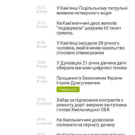
15:21,
У Кам’янці-Подільському патрульні
Вчора
виявили нетверезого водія
15:11,
На Камʼянеччині двоє жителів
Вчора
"подарували" шахраям 60 тисяч
гривень
15:06,
У Камʼянці засудили 28-річного
Вчора
чоловіка, який вчиняв насильство
стосовно співмешканки
15:00,
У Дунаївцях 21-річна дівчина двічі
Вчора
обікрала магазин цифрової техніки
14:53,
Прощання із Захисником України
Вчора
Ігорем Драгусевичем
Некролог
10:18,
Хабар за підписання контрактів з
6 серпня
ремонту доріг: викрили заступника
голови Хмельницької ОВА
09:59,
На Хмельниччині дозволили
6 серпня
полювати на пернату дичину
13:20,