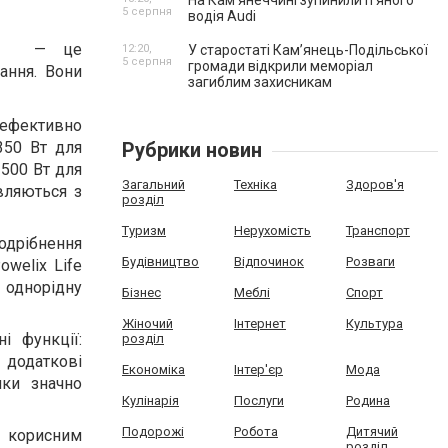
На Камʼянеччині зупинили п'яного
5 серпня
водія Audi
— це
12:20,
У старостаті Кам’янець-Подільської
5 серпня
громади відкрили меморіал
тання. Вони
загиблим захисникам
 ефективно
350 Вт для
Рубрики новин
 500 Вт для
Загальний
Техніка
Здоров'я
вляються з
розділ
Туризм
Нерухомість
Транспорт
подрібнення
Будівництво
Відпочинок
Розваги
welix Life
 однорідну
Бізнес
Меблі
Спорт
Жіночий
Інтернет
Культура
і функції:
розділ
 додаткові
Економіка
Інтер'єр
Мода
ики значно
Кулінарія
Послуги
Родина
Подорожі
Робота
Дитячий
 корисним
розділ