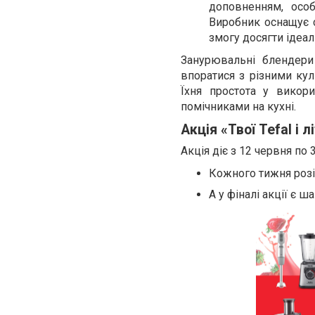
доповненням, осо
Виробник оснащує 
змогу досягти ідеал
Занурювальні блендери
впоратися з різними ку
Їхня простота у викори
помічниками на кухні.
Акція «Твої Tefal і л
Акція діє з 12 червня по 
Кожного тижня розі
А у фіналі акції є 