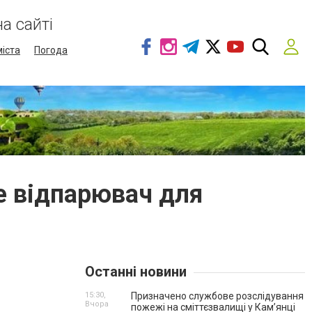
а сайті
міста
Погода
те відпарювач для
Останні новини
15:30,
Призначено службове розслідування
Вчора
пожежі на сміттєзвалищі у Кам’янці