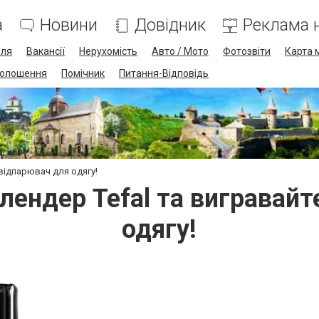
а
Новини
Довідник
Реклама н
лля
Вакансії
Нерухомість
Авто / Мото
Фотозвіти
Карта 
олошення
Помічник
Питання-Відповідь
 відпарювач для одягу!
лендер Tefal та вигравай
одягу!