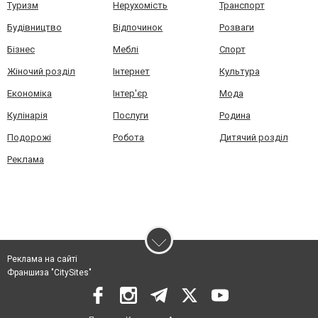
Туризм
Нерухомість
Транспорт
Будівництво
Відпочинок
Розваги
Бізнес
Меблі
Спорт
Жіночий розділ
Інтернет
Культура
Економіка
Інтер'єр
Мода
Кулінарія
Послуги
Родина
Подорожі
Робота
Дитячий розділ
Реклама
Реклама на сайті
Франшиза "CitySites"