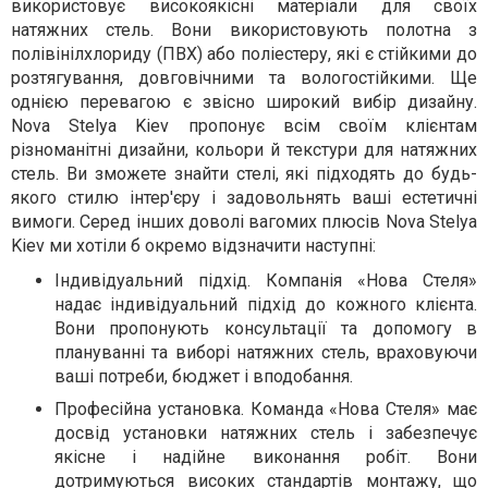
використовує високоякісні матеріали для своїх
натяжних стель. Вони використовують полотна з
полівінілхлориду (ПВХ) або поліестеру, які є стійкими до
розтягування, довговічними та вологостійкими. Ще
однією перевагою є звісно широкий вибір дизайну.
Nova Stelya Kiev пропонує всім своїм клієнтам
різноманітні дизайни, кольори й текстури для натяжних
стель. Ви зможете знайти стелі, які підходять до будь-
якого стилю інтер'єру і задовольнять ваші естетичні
вимоги. Серед інших доволі вагомих плюсів Nova Stelya
Kiev ми хотіли б окремо відзначити наступні:
Індивідуальний підхід. Компанія «Нова Стеля»
надає індивідуальний підхід до кожного клієнта.
Вони пропонують консультації та допомогу в
плануванні та виборі натяжних стель, враховуючи
ваші потреби, бюджет і вподобання.
Професійна установка. Команда «Нова Стеля» має
досвід установки натяжних стель і забезпечує
якісне і надійне виконання робіт. Вони
дотримуються високих стандартів монтажу, що