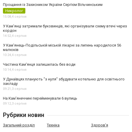
Прощання із Захисником України Сергієм Вільчинським
Некролог
15:08,
4 серпня
У Кам’янці затримали буковинців, які організували схему втечі через
кордон
14:52,
4 серпня
У Кам’янець-Подільській міській лікарні за липень народилося 56
малюків
10:24,
4 серпня
Частина Кам'янця залишилась без води
10:14,
4 серпня
У Дунаївцях планують "з нуля" збудувати котельню для освітнього
закладу
09:21,
3 серпня
На Камʼянеччині перейменували 6 вулиць
09:12,
3 серпня
Рубрики новин
Загальний розділ
Техніка
Здоров'я