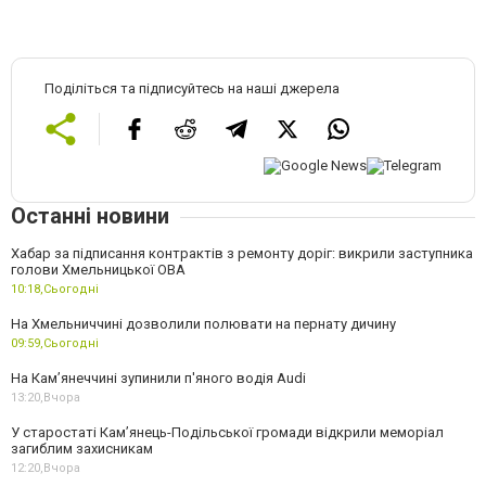
Поділіться та підписуйтесь на наші джерела
Останні новини
Хабар за підписання контрактів з ремонту доріг: викрили заступника
голови Хмельницької ОВА
10:18,
Сьогодні
На Хмельниччині дозволили полювати на пернату дичину
09:59,
Сьогодні
На Камʼянеччині зупинили п'яного водія Audi
13:20,
Вчора
У старостаті Кам’янець-Подільської громади відкрили меморіал
загиблим захисникам
12:20,
Вчора