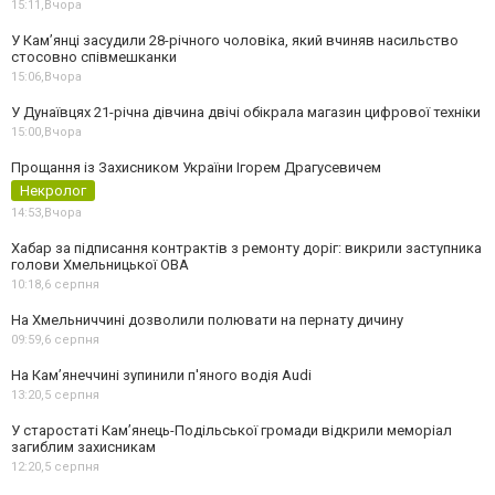
15:11,
Вчора
У Камʼянці засудили 28-річного чоловіка, який вчиняв насильство
стосовно співмешканки
15:06,
Вчора
У Дунаївцях 21-річна дівчина двічі обікрала магазин цифрової техніки
15:00,
Вчора
Прощання із Захисником України Ігорем Драгусевичем
Некролог
14:53,
Вчора
Хабар за підписання контрактів з ремонту доріг: викрили заступника
голови Хмельницької ОВА
10:18,
6 серпня
На Хмельниччині дозволили полювати на пернату дичину
09:59,
6 серпня
На Камʼянеччині зупинили п'яного водія Audi
13:20,
5 серпня
У старостаті Кам’янець-Подільської громади відкрили меморіал
загиблим захисникам
12:20,
5 серпня