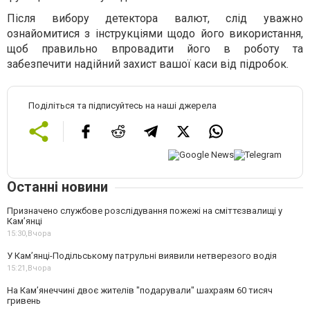
Після вибору детектора валют, слід уважно
ознайомитися з інструкціями щодо його використання,
щоб правильно впровадити його в роботу та
забезпечити надійний захист вашої каси від підробок.
Поділіться та підписуйтесь на наші джерела
Останні новини
Призначено службове розслідування пожежі на сміттєзвалищі у
Кам’янці
15:30,
Вчора
У Кам’янці-Подільському патрульні виявили нетверезого водія
15:21,
Вчора
На Камʼянеччині двоє жителів "подарували" шахраям 60 тисяч
гривень