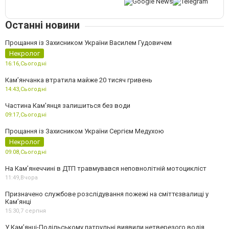
Останні новини
Прощання із Захисником України Василем Гудовичем
Некролог
16:16,
Сьогодні
Камʼянчанка втратила майже 20 тисяч гривень
14:43,
Сьогодні
Частина Кам'янця залишиться без води
09:17,
Сьогодні
Прощання із Захисником України Сергієм Медухою
Некролог
09:08,
Сьогодні
На Кам’янеччині в ДТП травмувався неповнолітній мотоцикліст
11:49,
Вчора
Призначено службове розслідування пожежі на сміттєзвалищі у
Кам’янці
15:30,
7 серпня
У Кам’янці-Подільському патрульні виявили нетверезого водія