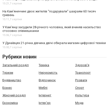
15:21,
7 серпня
На Камʼянеччині двоє жителів "подарували" шахраям 60 тисяч
гривень
15:11,
7 серпня
У Камʼянці засудили 28-річного чоловіка, який вчиняв насильство
стосовно співмешканки
15:06,
7 серпня
У Дунаївцях 21-річна дівчина двічі обікрала магазин цифрової техніки
15:00,
7 серпня
Рубрики новин
Загальний розділ
Техніка
Здоров'я
Туризм
Нерухомість
Транспорт
Будівництво
Відпочинок
Розваги
Бізнес
Меблі
Спорт
Жіночий розділ
Інтернет
Культура
Економіка
Інтер'єр
Мода