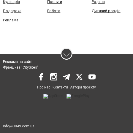
Кулінарія
Послуги
Родина
Подорожі
Робота
Дитячий розділ
Реклама
Реклама на сайті
Франшиза "CitySites"
Про нас
Контакти
Автори проєкту
info@3849.com.ua