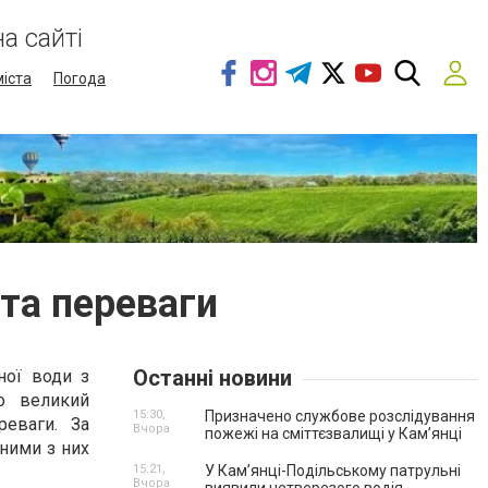
а сайті
міста
Погода
 та переваги
Останні новини
ної води з
о великий
15:30,
Призначено службове розслідування
реваги. За
Вчора
пожежі на сміттєзвалищі у Кам’янці
ними з них
15:21,
У Кам’янці-Подільському патрульні
Вчора