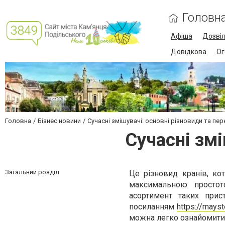
Головн
Афіша
Дозві
Довідкова
Ог
Головна
Бізнес новини
Сучасні змішувачі: основні різновиди та пер
Сучасні змі
Загальний розділ
Це різновид кранів, ко
максимальною простот
асортимент таких прис
посиланням
https://mays
можна легко ознайомити