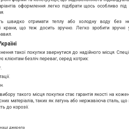
аріантів оформлення легко підібрати щось особливо під 
я.
ть швидко отримати теплу або холодну воду без нео
і крани, що теж досить зручно. Легко зробити зручні
равил.
Україні
ення такої покупки звернутися до надійного місця. Спец
є клієнтам безліч переваг, серед котрих:
.
ації.
н.
ору такого місця покупки стає гарантія якості на кожен
сних матеріалів, таких як латунь або нержавіюча сталь, що
сть до корозії.
а наші джерела