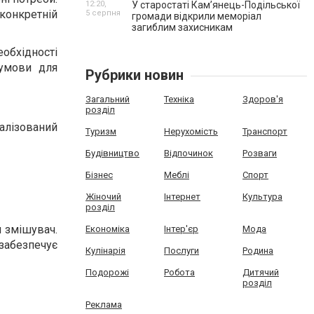
12:20,
У старостаті Кам’янець-Подільської
конкретній
5 серпня
громади відкрили меморіал
загиблим захисникам
бхідності
 умови для
Рубрики новин
Загальний
Техніка
Здоров'я
розділ
іалізований
Туризм
Нерухомість
Транспорт
Будівництво
Відпочинок
Розваги
Бізнес
Меблі
Спорт
Жіночий
Інтернет
Культура
розділ
 змішувач.
Економіка
Інтер'єр
Мода
 забезпечує
Кулінарія
Послуги
Родина
Подорожі
Робота
Дитячий
розділ
Реклама