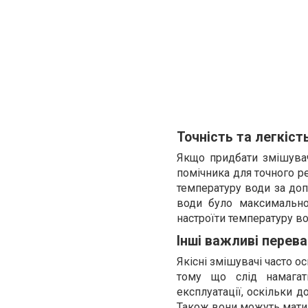
Точність та легкіст
Якщо придбати змішува
помічника для точного р
температуру води за до
води було максимально
настроїти температуру во
Інші важливі перева
Якісні змішувачі часто 
тому що слід намагат
експлуатації, оскільки 
Також вони можуть мати 