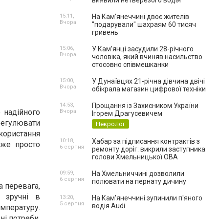
виявили нетверезого водія
15:11,
На Камʼянеччині двоє жителів
Вчора
"подарували" шахраям 60 тисяч
гривень
15:06,
У Камʼянці засудили 28-річного
Вчора
чоловіка, який вчиняв насильство
стосовно співмешканки
15:00,
У Дунаївцях 21-річна дівчина двічі
Вчора
обікрала магазин цифрової техніки
14:53,
Прощання із Захисником України
 надійного
Вчора
Ігорем Драгусевичем
 регулювати
Некролог
користання
10:18,
Хабар за підписання контрактів з
уже просто
6 серпня
ремонту доріг: викрили заступника
голови Хмельницької ОВА
09:59,
На Хмельниччині дозволили
6 серпня
полювати на пернату дичину
а перевага,
 зручні в
13:20,
На Камʼянеччині зупинили п'яного
5 серпня
водія Audi
емпературу.
ні потреби.