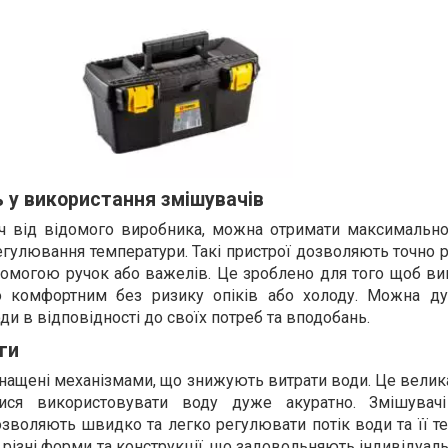
ь у використання змішувачів
ч від відомого виробника, можна отримати максимально
егулювання температури. Такі пристрої дозволяють точно
помогою ручок або важелів. Це зроблено для того щоб ви
 комфортним без ризику опіків або холоду. Можна д
ди в відповідності до своїх потреб та вподобань.
ги
оснащені механізмами, що знижують витрати води. Це велик
ися використовувати воду дуже акуратно. Змішувачі
дозволяють швидко та легко регулювати потік води та її т
різні форми та конструкції, що задовольняють індивідуаль