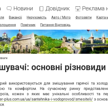
а
Новини
Довідник
Реклама н
лля
Вакансії
Нерухомість
Авто / Мото
Фотозвіти
Карта 
олошення
Помічник
Питання-Відповідь
еваги
шувачі: основні різновиди
трий використовується для змішування гарячої та холод
ою та комфортом. На сучасному ринку представлен
троїв, кожен з яких має унікальні особливості та пе
ter-plus.com.ua/ua/santehnika-i-vodoprovod/smesiteli/
з основ
ся.